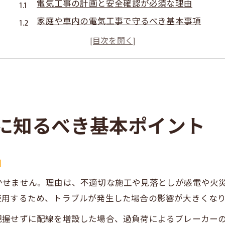
電気工事の計画と安全確認が必須な理由
家庭や車内の電気工事で守るべき基本事項
電気工事作業前に必要な配線準備と注意点
配線ガイド活用で電気工事の効率を高める方法
電気工事に役立つ配線ガイドの選び方のコツ
配線ガイドを使った効率的な電気工事作業法
配線ガイドを使う電気工事の作業手順を解説
に知るべき基本ポイント
電気工事と配線ガイドの組み合わせが生む効果
配線ガイド活用で電気工事をスムーズに進める
由
電気工事初心者でもできる配線ガイドの使い方
配線ガイドの正しい選定方法と電気工事の実践
かせません。理由は、不適切な施工や見落としが感電や火
ケーブル配線の種類ごとの特徴と使い分け方
使用するため、トラブルが発生した場合の影響が大きくな
電気工事における主要なケーブル配線の種類
把握せずに配線を増設した場合、過負荷によるブレーカー