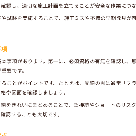
用途別に選ぶ電気工事用配線の特徴とポイント
を確認し、適切な施工計画を立てることが安全な作業につ
電気工事で使う配線の種類と選び方の実例
検や試験を実施することで、施工ミスや不備の早期発見が
ケーブル配線の特性を活かす電気工事の工夫
配線ガイドを活用したケーブル選定のヒント
電気工事資格取得を目指すための学習戦略
事項
電気工事士資格合格に向けた効率的な学習法
基本事項があります。第一に、必須資格の有無を確認し、
配線と電気工事の知識を深める勉強計画のコツ
が重要です。
電気工事士試験に役立つ配線ガイドの活用法
することがポイントです。たとえば、配線の黒は通常「プ
電気工事資格取得で押さえるべき重要ポイント
規格や図面を確認しましょう。
実務経験と電気工事知識を両立する学習術
て線をきれいにまとめることで、誤接続やショートのリス
安全な配線作業を実現する電気工事士のコツ
を確認することも大切です。
電気工事士が実践する安全な配線作業の手順
電気工事現場で重視される安全配線の基本