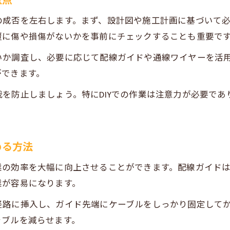
意点
配線ガイドで安全性を高める電気工事の工夫
の成否を左右します。まず、設計図や施工計画に基づいて
電気工事士が用いるトラブル回避の配線技術
覆に傷や損傷がないかを事前にチェックすることも重要で
電気工事のリスクを減らす配線ポイント解説
いか調査し、必要に応じて配線ガイドや通線ワイヤーを活
電気工事で役立つ工具と配線ガイド活用術
ができます。
電気工事に必要な工具と配線ガイドの基本知識
を防止しましょう。特にDIYでの作業は注意力が必要で
プロも使う電気工事用配線ガイドの特徴を解説
配線ガイドと工具の上手な組み合わせ方
電気工事作業を楽にする配線工具の選び方
お問い合わせはこちら
お問い合わせはこちら
める方法
電気工事士おすすめの配線ガイド活用例
業の効率を大幅に向上させることができます。配線ガイド
業が容易になります。
経路に挿入し、ガイド先端にケーブルをしっかり固定して
ラブルを減らせます。