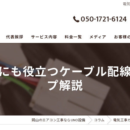
電
050-1721-6124
代表挨拶
サービス内容
料金一覧
メディア
お客様
の口コミ情報
にも役立つケーブル配
の評判
プ解説
のお客様の声
岡山のエアコン工事ならUNO設備
コラム
電気工事