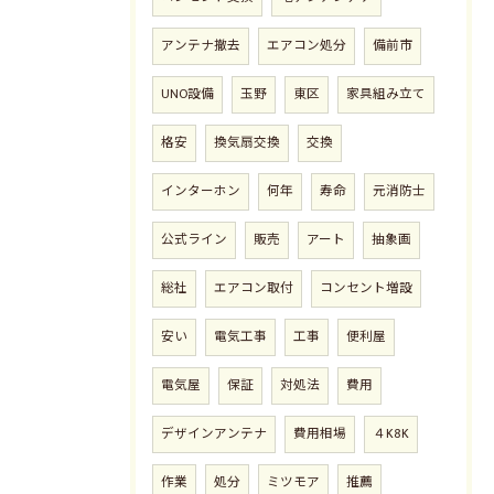
アンテナ撤去
エアコン処分
備前市
UNO設備
玉野
東区
家具組み立て
格安
換気扇交換
交換
インターホン
何年
寿命
元消防士
公式ライン
販売
アート
抽象画
お問い合わせはこちら
総社
エアコン取付
コンセント増設
安い
電気工事
工事
便利屋
電気屋
保証
対処法
費用
デザインアンテナ
費用相場
４K8K
作業
処分
ミツモア
推薦