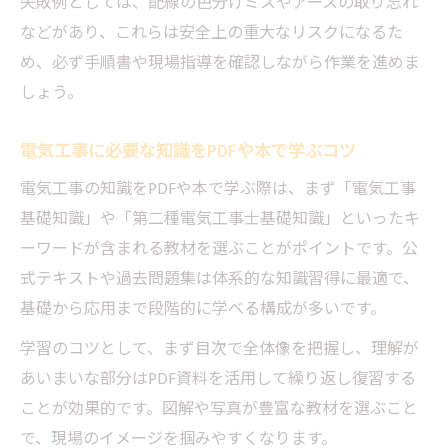
失敗例としては、配線の色分けミスやアースの取り忘れ
方
などがあり、これらは安全上の重大なリスクになるた
電気工事現場知識を技能向上に結びつける
め、必ず手順書や現場指導を確認しながら作業を進めま
方法
しょう。
電気工事士合格へ必要な知識とは何か
電気工事に必要な知識をPDFや本で学ぶコツ
電気工事士合格に不可欠な基礎知識の全体
像
電気工事の知識をPDFや本で学ぶ際は、まず「電気工事
合格率向上を目指す電気工事知識の重点ポ
基礎知識」や「第二種電気工事士基礎知識」といったキ
イント
ーワードが含まれる教材を選ぶことがポイントです。公
式テキストや過去問題集は体系的な知識習得に最適で、
第二種電気工事士知識の習得と実践のコツ
基礎から応用まで段階的に学べる構成が多いです。
電気工事士必要な知識を体系的に学ぶ方法
学習のコツとして、まず目次で全体像を把握し、理解が
試験に出る電気工事知識の押さえどころ
あいまいな部分はPDF資料を活用して繰り返し復習する
ことが効果的です。図解や写真が豊富な教材を選ぶこと
で、現場のイメージを掴みやすくなります。