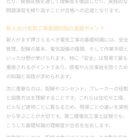
たり、模擬試験を通して理解度を確認したり、実践的な
基礎知識を活かし電気工事資格を目指す
問題演習を繰り返すことが合格への近道となります。
電気工事資格取得に役立つ基礎知識の活用
術
新人向け電気工事基礎知識の重要ポイント
第二種電気工事士に必要な知識の押さえ方
新人がまず押さえるべき電気工事の基礎知識には、安全
電気工事の知識で合格を目指す具体的戦略
管理、配線の基本、電気設備の種類、そして作業手順と
基礎知識から応用へ電気工事士試験対策法
いった分野が挙げられます。特に「安全」は現場で最も
電気工事士2種基礎知識を効率的に習得する
重視されるポイントであり、感電や火災事故を防ぐため
現場で通用する電気工事技能の習得術
の知識と実践が求められます。
電気工事の知識を現場技能に活かすコツ
次に重要なのは、配線やコンセント、ブレーカーの役割
配線図読み取りに役立つ電気工事知識の実
と設置方法を理解することです。これらは住宅や工場、
践
ビルなど建物ごとに異なるため、現場ごとの違いを実例
工具の使い方と電気工事の基礎知識の関連
から学ぶことが大切です。第二種電気工事士試験でも、
性
こうした基礎知識の理解度が合否を左右します。
現場作業で求められる電気工事知識の深め