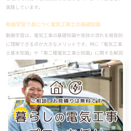
実践しています。
動画学習で身につく電気工事士の基礎知識
動画学習は、電気工事の基礎知識や実技の流れを視覚的
に理解できる点が大きなメリットです。特に「電気工事
士基本知識」や「第二種電気工事士知識」に関する解説
動画は、配線作業や工具の使い方、現場での安全ポイン
トなどを実際の映像で学べます。
動画による学習は、文章や図だけではイメージしにくい
作業手順や注意点をリアルに把握できるため、初心者に
もおすすめです。また、繰り返し視聴できるので、苦手
分野の克服や復習にも役立ちます。現場経験者の解説を
通じて、実際のトラブル事例や成功例も知ることができ
ます。