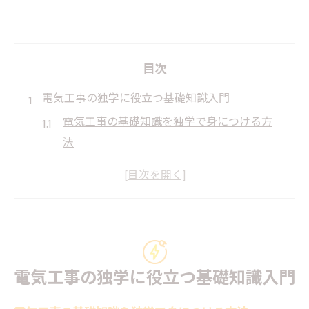
目次
電気工事の独学に役立つ基礎知識入門
電気工事の基礎知識を独学で身につける方
法
新人向け電気工事基礎知識の重要ポイント
電気工事に必要な知識をPDFや本で学ぶコツ
電気工事の基礎知識をアプリで手軽に習得
する
中学生にもわかる電気工事の基礎知識の解
電気工事の独学に役立つ基礎知識入門
説
効率的な電気工事士学習法を考える