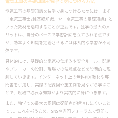
電気工事の基礎知識を独学で身につける方法
電気工事士の勉強順番と独学計画の立て方
電気工事の基礎知識を独学で身につけるためには、まず
電気工事基礎知識を効率良く覚える学習法
「電気工事士2種基礎知識」や「電気工事の基礎知識」と
アプリを活用した電気工事知識の暗記術
いった教材を活用することが重要です。独学の最大のメ
電気工事の基礎知識を本で深める効果的な
リットは、自分のペースで学習計画を立てられる点です
方法
が、効率よく知識を定着させるには体系的な学習が不可
動画学習で身につく電気工事士の基礎知識
欠です。
未経験から電気工事への第一歩を踏み出す
具体的には、基礎的な電気の仕組みや安全ルール、配線
未経験者が電気工事知識を身につける初歩
やブレーカーの役割、現場での注意点などを段階的に理
の道
解していきます。インターネット上の無料PDF教材や専
電気工事基礎知識で業界理解を深める方法
門書を併用し、実際の配線図や施工例を見ながら学ぶこ
とで、現場で必要な知識がより実践的に身につきます。
現場で役立つ電気工事の基礎知識の学び方
電気工事士資格取得へ必要な知識の整理法
また、独学での最大の課題は疑問点が解消しにくいこと
です。これを補うため、SNSや専門フォーラムで質問し
電気設備の知識と技術が未経験者の味方に