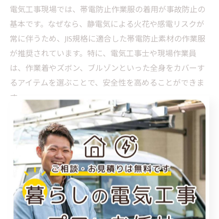
電気工事現場では、帯電防止作業服の着用が事故防止の
基本です。なぜなら、静電気による火花や感電リスクが
常に伴うため、JIS規格に適合した帯電防止素材の作業服
が推奨されています。特に、電気工事士や現場作業員
は、作業着やズボン、ブルゾンといった全身をカバーす
るアイテムを選ぶことで、安全性を高めることができま
す。
帯電防止作業服の特徴としては、繊維に導電性の糸を織
り込むことで、人体に帯びた静電気を素早く放電し、火
花の発生を防止します。実際の現場では、配電盤作業や
高圧設備に触れる際、この機能が事故ゼロを目指す上で
不可欠です。感電や爆発事故のリスクを下げるために
も、帯電防止機能付きの作業服の着用は必須です。
着用時の注意点として、作業服だけでなくインナーや