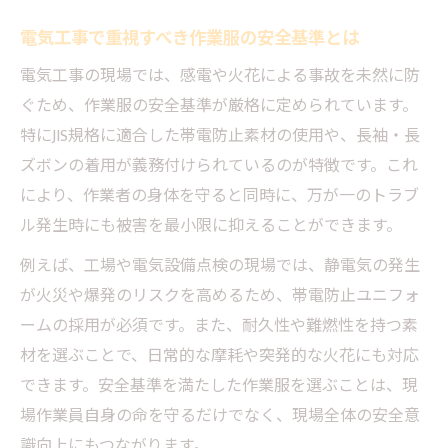
電気工事士の夏場作業着に求められる機能
電気工事で重視すべき作業服の安全基準とは
性
電気工事の現場では、感電や火花による事故を未然に防
空調服や吸汗速乾素材で快適な電気工事現
ぐため、作業服の安全基準が厳格に定められています。
場
特にJIS規格に適合した帯電防止素材の使用や、長袖・長
熱中症リスクを減らす電気工事作業服の工
ズボンの着用が義務付けられているのが特徴です。これ
夫
により、作業者の身体を守ると同時に、万が一のトラブ
夏の電気工事作業服は通気性と安全性が鍵
ル発生時にも被害を最小限に抑えることができます。
電気工事士服装夏の選び方と涼しさ確保法
例えば、工場や電気設備点検の現場では、静電気の発生
通気性や帯電防止で快適な現場作業を実現
が火災や爆発のリスクを高めるため、帯電防止ユニフォ
電気工事現場で重要な帯電防止作業服の効
ームの採用が必須です。また、耐久性や難燃性を持つ素
果
材を選ぶことで、日常的な摩耗や突発的な火花にも対応
快適さを追求した電気工事作業服の通気設
できます。安全基準を満たした作業服を選ぶことは、現
計
場作業員自身の命を守るだけでなく、現場全体の安全意
建築現場に適した電気工事士作業着の工夫
識向上にもつながります。