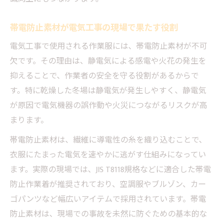
例
帯電防止素材が電気工事の現場で果たす役割
電気工事作業服おすすめ素材と選び方解説
電気工事で使用される作業服には、帯電防止素材が不可
夏冬問わず快適な電気工事服装実践アイデ
欠です。その理由は、静電気による感電や火花の発生を
ア
抑えることで、作業者の安全を守る役割があるからで
電気工事士が長袖を着用する本当の理由とは
す。特に乾燥した冬場は静電気が発生しやすく、静電気
感電防止で長袖が必須となる電気工事現場
が原因で電気機器の誤作動や火災につながるリスクが高
電気工事士が肌を露出しない服装の重要性
まります。
作業服の長袖ルールと電気工事士の安全意
帯電防止素材は、繊維に導電性の糸を織り込むことで、
識
衣服にたまった電気を速やかに逃がす仕組みになってい
静電気や火花対策に適した作業着の選び方
ます。実際の現場では、JIS T8118規格などに適合した帯電
長袖長ズボンが推奨される電気工事服装解
防止作業着が推奨されており、空調服やブルゾン、カー
説
ゴパンツなど幅広いアイテムで採用されています。帯電
現場で役立つ電気工事士向け作業服の機能性
防止素材は、現場での事故を未然に防ぐための基本的な