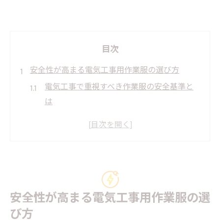
目次
安全性が高まる電気工事用作業服の選び方
電気工事で重視すべき作業服の安全基準と
は
帯電防止素材が電気工事の現場で果たす役
割
電気工事士が選ぶ機能的な作業着のポイン
ト
通気性と快適性を両立する作業服の選択法
安全性が高まる電気工事用作業服の選
電気工事作業服おすすめの特徴と選び方
び方
夏の熱中症対策には電気工事作業服が必須