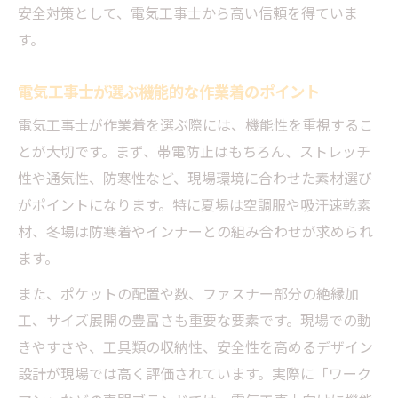
電気工事士作業着に欠かせない機能ポイン
安全対策として、電気工事士から高い信頼を得ていま
ト
す。
ストレッチ素材で動きやすい電気工事作業
電気工事士が選ぶ機能的な作業着のポイント
服
反射材付き電気工事士作業着の安全性を強
電気工事士が作業着を選ぶ際には、機能性を重視するこ
化
とが大切です。まず、帯電防止はもちろん、ストレッチ
高所作業に適した電気工事服装の工夫例
性や通気性、防寒性など、現場環境に合わせた素材選び
がポイントになります。特に夏場は空調服や吸汗速乾素
耐久性と快適性を両立する電気工事作業着
材、冬場は防寒着やインナーとの組み合わせが求められ
快適さも叶える電気工事の着用ルール実践術
ます。
電気工事士が守るべき作業服の着用ルール
また、ポケットの配置や数、ファスナー部分の絶縁加
安全と快適性を両立する現場の服装実践法
工、サイズ展開の豊富さも重要な要素です。現場での動
建築現場で役立つ電気工事作業服の工夫術
きやすさや、工具類の収納性、安全性を高めるデザイン
会社規定に合わせた電気工事服装の選び方
設計が現場では高く評価されています。実際に「ワーク
作業効率を高める着用ルールと電気工事服