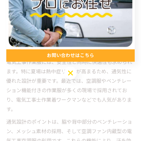
靴、手袋にも帯電防止性能を持つ製品を選ぶことが望ま
しいです。また、洗濯やメンテナンス時に柔軟剤を使用
しすぎると帯電防止機能が低下する場合があるため、定
期的な性能確認と正しいケアが重要です。
快適さを追求した電気工事作業服の通気設計
お問い合わせはこちら
電気工事作業服には、安全性と同時に快適性も求められ
お問い合わせはこちら
ます。特に夏場は熱中症リスクが高まるため、通気性に
優れた設計が重要です。最近では、空調服やベンチレー
ション機能付きの作業服が多くの現場で採用されてお
り、電気工事士作業着ワークマンなどでも人気がありま
す。
通気設計のポイントは、脇や背中部分のベンチレーショ
ン、メッシュ素材の採用、そして空調ファン内蔵型の電