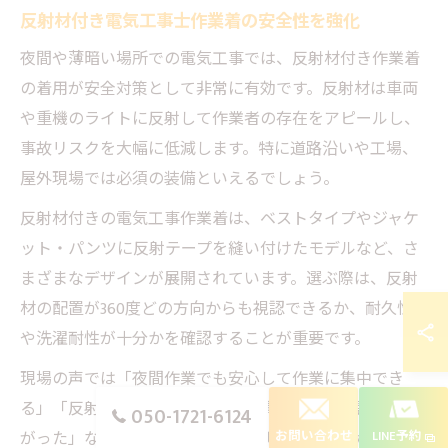
反射材付き電気工事士作業着の安全性を強化
夜間や薄暗い場所での電気工事では、反射材付き作業着
の着用が安全対策として非常に有効です。反射材は車両
や重機のライトに反射して作業者の存在をアピールし、
事故リスクを大幅に低減します。特に道路沿いや工場、
屋外現場では必須の装備といえるでしょう。
反射材付きの電気工事作業着は、ベストタイプやジャケ
ット・パンツに反射テープを縫い付けたモデルなど、さ
まざまなデザインが展開されています。選ぶ際は、反射
材の配置が360度どの方向からも視認できるか、耐久性
や洗濯耐性が十分かを確認することが重要です。
現場の声では「夜間作業でも安心して作業に集中でき
る」「反射材付きにしてから現場責任者からの評価が上
050-1721-6124
お問い合わせ
LINE予約
がった」など、安全性向上に直結するメリットが挙げら