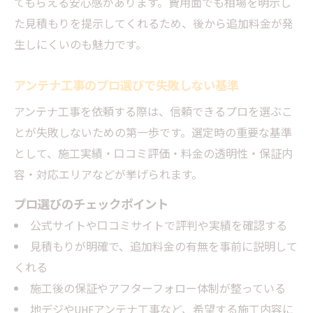
てもらえる安心感があります。費用面でも相場を明示し
アンテナ工事をプロに依頼する際の注意点
た見積もりを提示してくれるため、後から追加料金が発
見積もり明瞭なアンテナ工事を依頼するには
生しにくいのも魅力です。
アンテナ工事の見積もりで確認すべき項目
明瞭なアンテナ工事見積もりの見極め方
アンテナ工事のプロ選びで失敗しない基準
アンテナ工事プロによる適正価格の判断基
アンテナ工事を依頼する際は、信頼できるプロを選ぶこ
準
とが失敗しないための第一歩です。選定時の重要な基準
追加費用が発生しにくいアンテナ工事依頼
として、施工実績・口コミ評価・料金の透明性・保証内
法
容・対応エリアなどが挙げられます。
アンテナ工事をプロに頼む前の準備チェッ
プロ選びのチェックポイント
ク
公式サイトや口コミサイトで評判や実績を確認する
口コミから考えるアンテナ工事の実態
見積もりが明確で、追加料金の有無を事前に説明して
アンテナ工事の口コミが示す依頼時の注意
くれる
点
施工後の保証やアフターフォロー体制が整っている
プロのアンテナ工事で実際に多いトラブル
地デジやUHFアンテナ工事など、希望する施工内容に