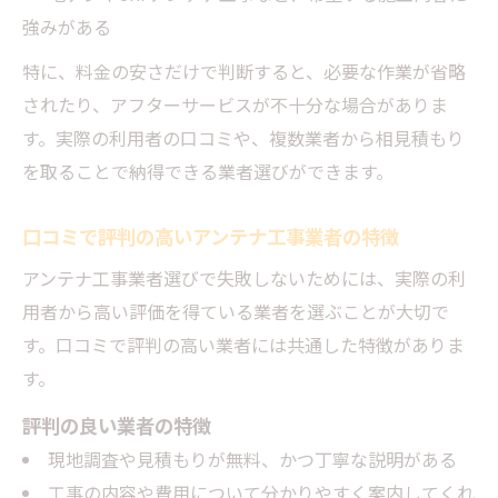
事例
強みがある
口コミで評判のアンテナ工事プロの対応力
特に、料金の安さだけで判断すると、必要な作業が省略
アンテナ工事に関する口コミの正しい見方
されたり、アフターサービスが不十分な場合がありま
とは
す。実際の利用者の口コミや、複数業者から相見積もり
アンテナ工事とプロの信頼性を口コミで判
を取ることで納得できる業者選びができます。
断
アンテナ工事を安心して任せるポイント
口コミで評判の高いアンテナ工事業者の特徴
プロにアンテナ工事を安心して任せる秘訣
アンテナ工事業者選びで失敗しないためには、実際の利
アンテナ工事後のアフターサービスで選ぶ
用者から高い評価を得ている業者を選ぶことが大切で
理由
す。口コミで評判の高い業者には共通した特徴がありま
アンテナ工事トラブル予防のための事前準
す。
備
評判の良い業者の特徴
プロのアンテナ工事で保証内容を確認する
現地調査や見積もりが無料、かつ丁寧な説明がある
方法
工事の内容や費用について分かりやすく案内してくれ