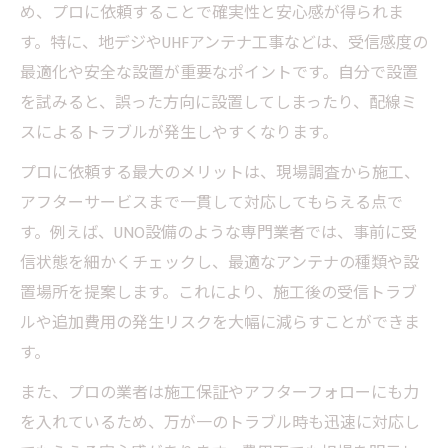
め、プロに依頼することで確実性と安心感が得られま
アンテナ工事費用の内訳と見積もりポイン
す。特に、地デジやUHFアンテナ工事などは、受信感度の
ト
最適化や安全な設置が重要なポイントです。自分で設置
テレビアンテナ工事が安い時に注意したい
を試みると、誤った方向に設置してしまったり、配線ミ
点
スによるトラブルが発生しやすくなります。
地デジ対応アンテナ工事の費用目安は？
プロに依頼する最大のメリットは、現場調査から施工、
UHFアンテナ工事や立て直しの費用相場比較
アフターサービスまで一貫して対応してもらえる点で
地デジ対応アンテナ工事選びのコツ
す。例えば、UNO設備のような専門業者では、事前に受
地デジのためのアンテナ工事選び方ガイド
信状態を細かくチェックし、最適なアンテナの種類や設
アンテナ工事プロがすすめる設置方法とは
置場所を提案します。これにより、施工後の受信トラブ
ルや追加費用の発生リスクを大幅に減らすことができま
地デジ対応アンテナ工事のチェックポイン
す。
ト
テレビアンテナ設置工事で後悔しないため
また、プロの業者は施工保証やアフターフォローにも力
に
を入れているため、万が一のトラブル時も迅速に対応し