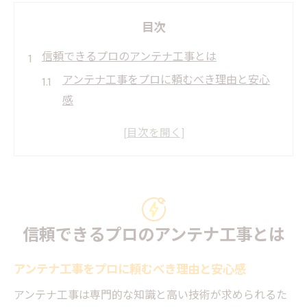
目次
信頼できるプロのアンテナ工事とは
アンテナ工事をプロに頼むべき理由と安心
感
アンテナ工事のプロ選びで失敗しない基準
口コミで評判の高いアンテナ工事業者の特
徴
アンテナ工事をプロに任せるときの流れ解
説
信頼できるプロのアンテナ工事とは
テレビアンテナ工事に強いプロの見分け方
アンテナ工事の費用相場を徹底解説
アンテナ工事をプロに頼むべき理由と安心感
アンテナ工事の相場を知り追加費用を防ぐ
アンテナ工事は専門的な知識と高い技術が求められるた
方法