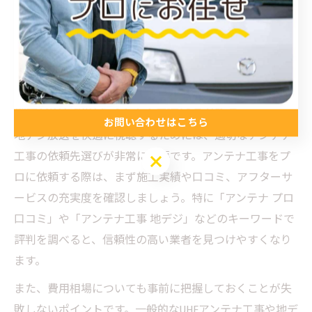
地デジ対応アンテナ工事選びのコツ
地デジのためのアンテナ工事選び方ガイド
お問い合わせはこちら
地デジ放送を快適に視聴するためには、適切なアンテナ
工事の依頼先選びが非常に重要です。アンテナ工事をプ
お問い合わせはこちら
ロに依頼する際は、まず施工実績や口コミ、アフターサ
ービスの充実度を確認しましょう。特に「アンテナ プロ
口コミ」や「アンテナ工事 地デジ」などのキーワードで
評判を調べると、信頼性の高い業者を見つけやすくなり
ます。
また、費用相場についても事前に把握しておくことが失
敗しないポイントです。一般的なUHFアンテナ工事や地デ