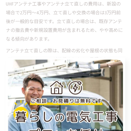
UHFアンテナ工事やアンテナ立て直しの費用は、新設の
場合で2万円〜4万円、立て直しや交換の場合は3万円前
後が一般的な目安です。立て直しの場合は、既存アンテ
ナの撤去費や新規設置費用が含まれるため、やや高めに
なる傾向があります。
アンテナ立て直しの際は、配線の劣化や屋根の状態も同
時にチェックすることが推奨されます。見積もりには
「撤去費」「新設費」「配線工事費」などが明記されて
いるか確認し、追加料金の条件や保証内容も事前に把握
しておきましょう。
プロの業者に依頼することで、安全な作業や確実な電波
受信が期待できるほか、工事後のアフターサービスも充
実しています。口コミや評判を参考に、実績と信頼性が
高い業者を選ぶことが大切です。