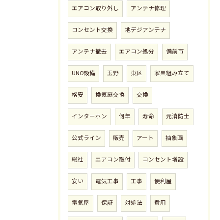
エアコン取り外し
アンテナ修理
コンセント交換
地デジアンテナ
アンテナ撤去
エアコン処分
備前市
UNO設備
玉野
東区
家具組み立て
格安
換気扇交換
交換
インターホン
何年
寿命
元消防士
公式ライン
販売
アート
抽象画
総社
エアコン取付
コンセント増設
安い
電気工事
工事
便利屋
電気屋
保証
対処法
費用