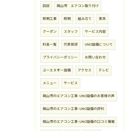
回収
岡山市 エアコン取り付け
照明工事
照明
組み立て
家具
クーポン
スタッフ
サービス内容
料金一覧
代表挨拶
UNO設備について
プライバシーポリシー
お問い合わせ
ユーエヌオー設備
アクセス
テレビ
メニュー
サービス
岡山市のエアコン工事･UNO設備のお客様の声
お問い合わせはこちら
岡山市のエアコン工事･UNO設備の評判
岡山市のエアコン工事･UNO設備の口コミ情報