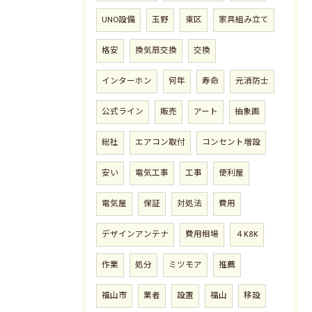
UNO設備
玉野
東区
家具組み立て
格安
換気扇交換
交換
インターホン
何年
寿命
元消防士
公式ライン
販売
アート
抽象画
総社
エアコン取付
コンセント増設
安い
電気工事
工事
便利屋
電気屋
保証
対処法
費用
デザインアンテナ
費用相場
４K8K
作業
処分
ミツモア
推薦
福山市
業者
設置
福山
移設