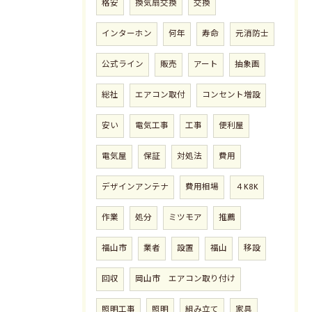
格安
換気扇交換
交換
インターホン
何年
寿命
元消防士
公式ライン
販売
アート
抽象画
総社
エアコン取付
コンセント増設
安い
電気工事
工事
便利屋
電気屋
保証
対処法
費用
デザインアンテナ
費用相場
４K8K
作業
処分
ミツモア
推薦
福山市
業者
設置
福山
移設
回収
岡山市 エアコン取り付け
照明工事
照明
組み立て
家具