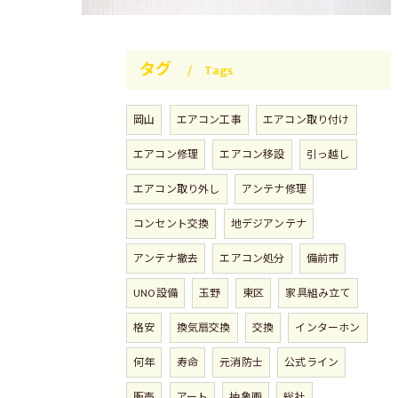
タグ
Tags
岡山
エアコン工事
エアコン取り付け
エアコン修理
エアコン移設
引っ越し
エアコン取り外し
アンテナ修理
コンセント交換
地デジアンテナ
アンテナ撤去
エアコン処分
備前市
UNO設備
玉野
東区
家具組み立て
格安
換気扇交換
交換
インターホン
何年
寿命
元消防士
公式ライン
販売
アート
抽象画
総社