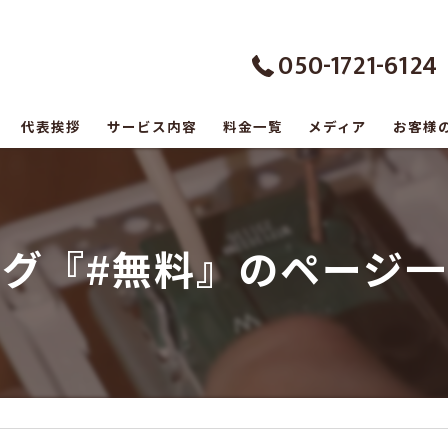
050-1721-6124
代表挨拶
サービス内容
料金一覧
メディア
お客様
の口コミ情報
の評判
タグ『#無料』のページ一
のお客様の声