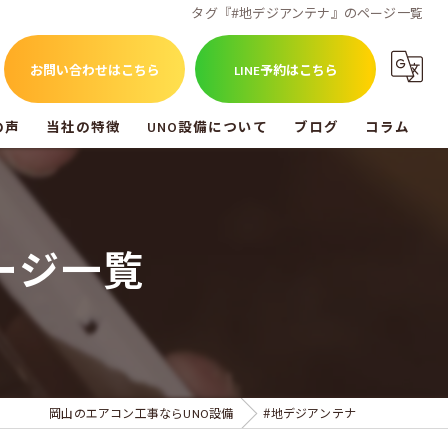
タグ『#地デジアンテナ』のページ一覧
お問い合わせはこちら
LINE予約はこちら
の声
当社の特徴
UNO設備について
ブログ
コラム
福山市のエアコン工事
UNO設備を知る
尾道市のエアコン工事
ージ一覧
倉敷市のエアコン工事
アンテナ工事
電気工事
岡山のエアコン工事ならUNO設備
#地デジアンテナ