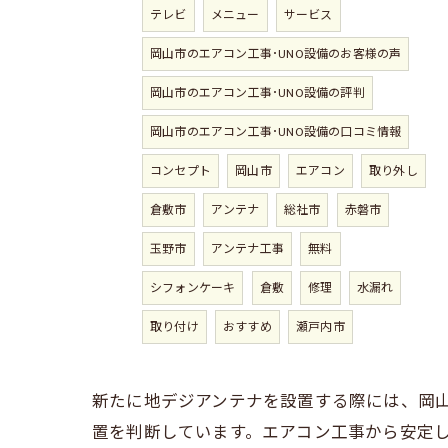
テレビ
メニュー
サービス
岡山市のエアコン工事･UNO設備のお客様の声
岡山市のエアコン工事･UNO設備の評判
岡山市のエアコン工事･UNO設備の口コミ情報
コンセプト
岡山市
エアコン
取り外し
倉敷市
アンテナ
総社市
赤磐市
玉野市
アンテナ工事
無料
シフォンケーキ
倉敷
修理
水漏れ
取り付け
おすすめ
瀬戸内市
新たに地デジアンテナを設置する際には、岡
置を判断しています。エアコン工事から安定