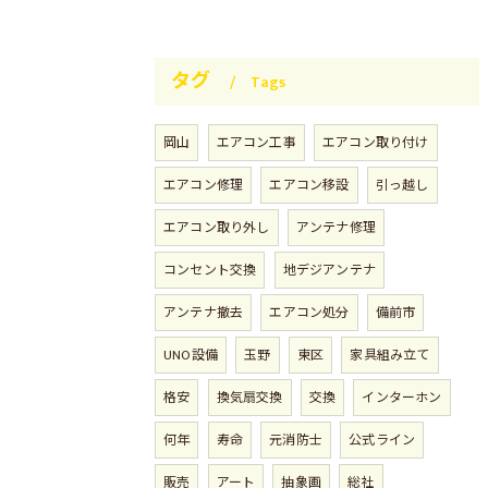
タグ
Tags
岡山
エアコン工事
エアコン取り付け
エアコン修理
エアコン移設
引っ越し
エアコン取り外し
アンテナ修理
コンセント交換
地デジアンテナ
アンテナ撤去
エアコン処分
備前市
UNO設備
玉野
東区
家具組み立て
格安
換気扇交換
交換
インターホン
何年
寿命
元消防士
公式ライン
販売
アート
抽象画
総社