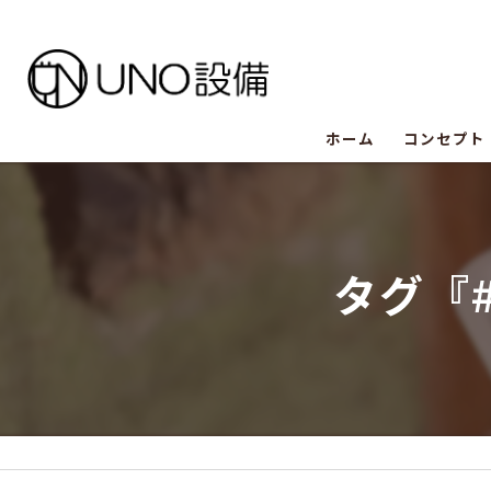
ホーム
コンセプト
UNO設備
UNO設備
タグ『
UNO設備