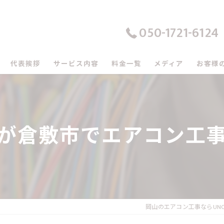
050-1721-6124
代表挨拶
サービス内容
料金一覧
メディア
お客様
の口コミ情報
の評判
が倉敷市でエアコン工
のお客様の声
岡山のエアコン工事ならUN