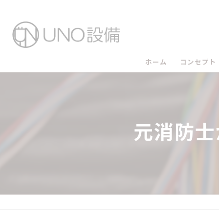
ホーム
コンセプト
UNO設備
UNO設備
元消防士
UNO設備