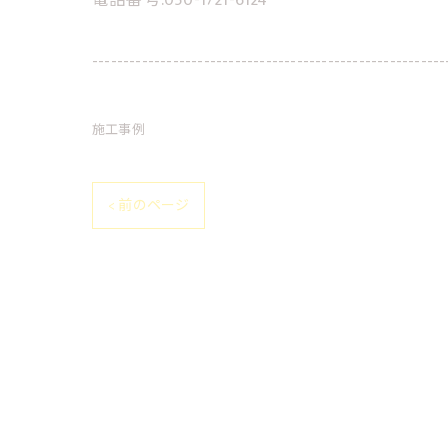
電話番号:050-1721-6124
---------------------------------------------------------
施工事例
< 前のページ