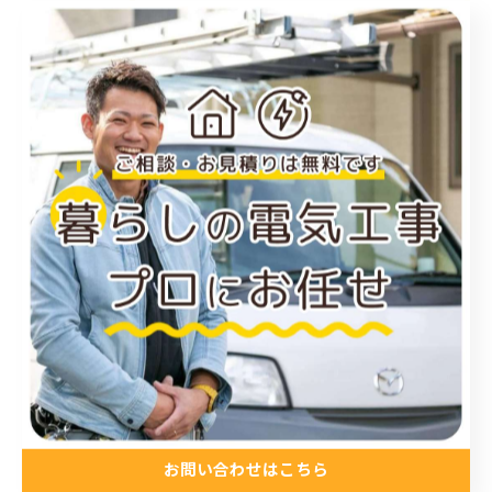
福山市のエアコン工事
尾道市のエアコン工事
倉敷市のエアコン工事
アンテナ工事
電気工事
お知らせ
施工事例
お得情報
コラム
プライベート
最近の投稿
Recent Posts
お問い合わせはこちら