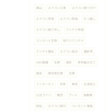
岡山
エアコン工事
エアコン取り付け
エアコン修理
エアコン移設
引っ越し
エアコン取り外し
アンテナ修理
コンセント交換
地デジアンテナ
アンテナ撤去
エアコン処分
備前市
UNO設備
玉野
東区
家具組み立て
格安
換気扇交換
交換
インターホン
何年
寿命
元消防士
公式ライン
販売
アート
抽象画
総社
エアコン取付
コンセント増設