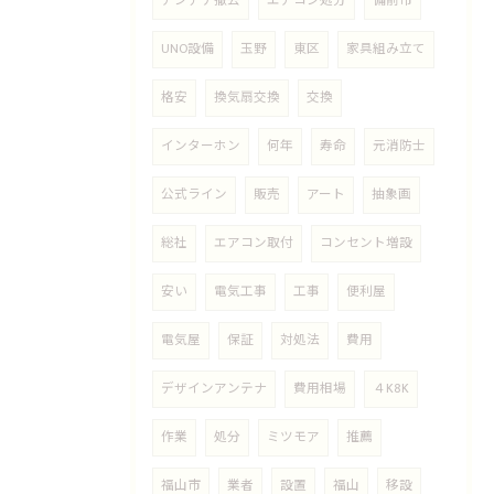
アンテナ撤去
エアコン処分
備前市
UNO設備
玉野
東区
家具組み立て
格安
換気扇交換
交換
インターホン
何年
寿命
元消防士
公式ライン
販売
アート
抽象画
総社
エアコン取付
コンセント増設
安い
電気工事
工事
便利屋
電気屋
保証
対処法
費用
デザインアンテナ
費用相場
４K8K
作業
処分
ミツモア
推薦
福山市
業者
設置
福山
移設