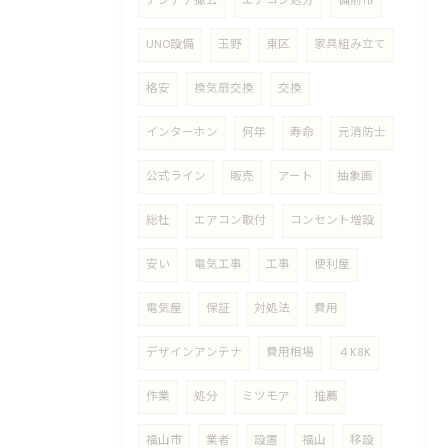
アンテナ撤去
エアコン処分
備前市
UNO設備
玉野
東区
家具組み立て
格安
換気扇交換
交換
インターホン
何年
寿命
元消防士
公式ライン
販売
アート
抽象画
総社
エアコン取付
コンセント増設
安い
電気工事
工事
便利屋
電気屋
保証
対処法
費用
デザインアンテナ
費用相場
４K8K
作業
処分
ミツモア
推薦
福山市
業者
設置
福山
移設