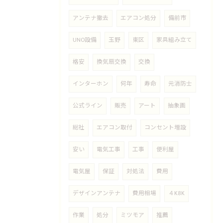
アンテナ撤去
エアコン処分
備前市
UNO設備
玉野
東区
家具組み立て
格安
換気扇交換
交換
インターホン
何年
寿命
元消防士
公式ライン
販売
アート
抽象画
総社
エアコン取付
コンセント増設
安い
電気工事
工事
便利屋
電気屋
保証
対処法
費用
デザインアンテナ
費用相場
４K8K
作業
処分
ミツモア
推薦