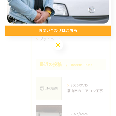
お知らせ
施工事例
お得情報
コラム
お問い合わせはこちら
プライベート
お問い合わせはこちら
最近の投稿
Recent Posts
2026/01/15
福山市のエアコン工事ならUNO設備へどうぞ
2025/12/24