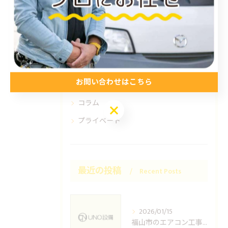
アンテナ工事
電気工事
お知らせ
施工事例
お問い合わせはこちら
お得情報
コラム
お問い合わせはこちら
プライベート
最近の投稿
Recent Posts
2026/01/15
福山市のエアコン工事ならUNO設備へどうぞ