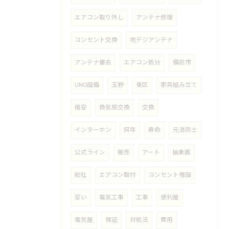
エアコン取り外し
アンテナ修理
コンセント交換
地デジアンテナ
アンテナ撤去
エアコン処分
備前市
UNO設備
玉野
東区
家具組み立て
格安
換気扇交換
交換
インターホン
何年
寿命
元消防士
公式ライン
販売
アート
抽象画
総社
エアコン取付
コンセント増設
安い
電気工事
工事
便利屋
電気屋
保証
対処法
費用