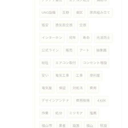
アンテナ撤去
エアコン処分
備前市
UNO設備
玉野
東区
家具組み立て
格安
換気扇交換
交換
インターホン
何年
寿命
元消防士
公式ライン
販売
アート
抽象画
総社
エアコン取付
コンセント増設
安い
電気工事
工事
便利屋
電気屋
保証
対処法
費用
デザインアンテナ
費用相場
４K8K
作業
処分
ミツモア
推薦
福山市
業者
設置
福山
移設