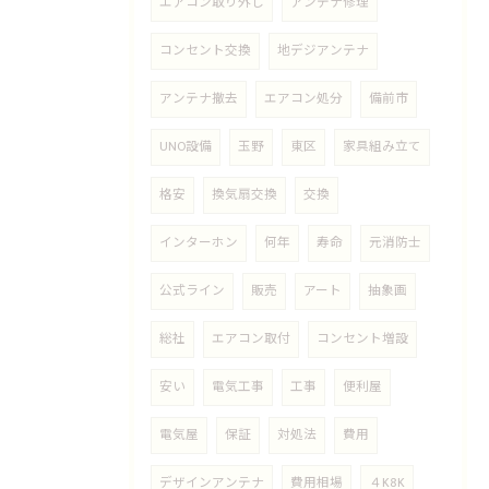
エアコン取り外し
アンテナ修理
コンセント交換
地デジアンテナ
アンテナ撤去
エアコン処分
備前市
UNO設備
玉野
東区
家具組み立て
格安
換気扇交換
交換
インターホン
何年
寿命
元消防士
公式ライン
販売
アート
抽象画
総社
エアコン取付
コンセント増設
安い
電気工事
工事
便利屋
電気屋
保証
対処法
費用
デザインアンテナ
費用相場
４K8K