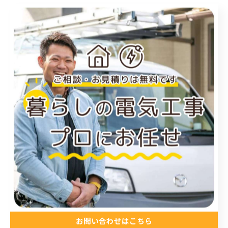
施工事例
< 前のページ
一覧に戻る
次のページ >
関連タグ
#岡山
#エアコン取り付け
#安い
カテゴリー
Categories
お問い合わせはこちら
全てのカテゴリー