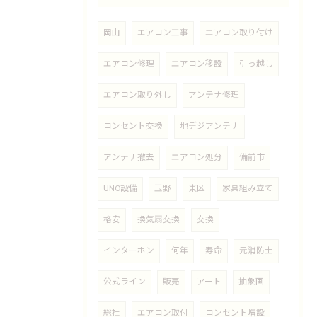
岡山
エアコン工事
エアコン取り付け
エアコン修理
エアコン移設
引っ越し
エアコン取り外し
アンテナ修理
コンセント交換
地デジアンテナ
アンテナ撤去
エアコン処分
備前市
UNO設備
玉野
東区
家具組み立て
格安
換気扇交換
交換
インターホン
何年
寿命
元消防士
公式ライン
販売
アート
抽象画
総社
エアコン取付
コンセント増設