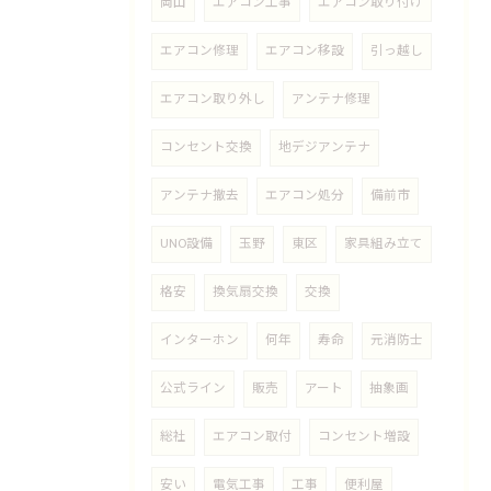
岡山
エアコン工事
エアコン取り付け
エアコン修理
エアコン移設
引っ越し
エアコン取り外し
アンテナ修理
コンセント交換
地デジアンテナ
アンテナ撤去
エアコン処分
備前市
UNO設備
玉野
東区
家具組み立て
格安
換気扇交換
交換
インターホン
何年
寿命
元消防士
公式ライン
販売
アート
抽象画
総社
エアコン取付
コンセント増設
安い
電気工事
工事
便利屋