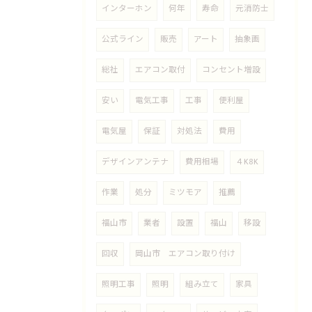
インターホン
何年
寿命
元消防士
公式ライン
販売
アート
抽象画
総社
エアコン取付
コンセント増設
安い
電気工事
工事
便利屋
電気屋
保証
対処法
費用
デザインアンテナ
費用相場
４K8K
作業
処分
ミツモア
推薦
福山市
業者
設置
福山
移設
回収
岡山市 エアコン取り付け
照明工事
照明
組み立て
家具