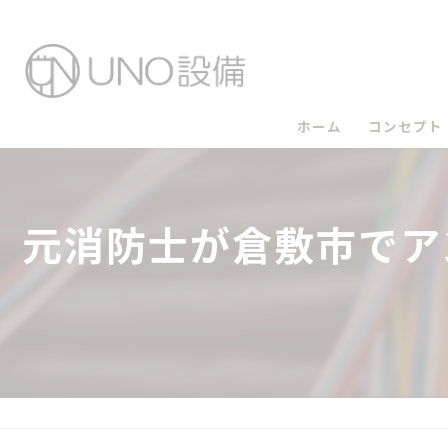
ホーム
コンセプト
UNO設備
元消防士が倉敷市でア
UNO設備
UNO設備