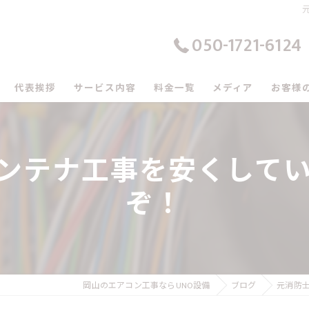
050-1721-6124
代表挨拶
サービス内容
料金一覧
メディア
お客様
の口コミ情報
ンテナ工事を安くしてい
の評判
ぞ！
のお客様の声
岡山のエアコン工事ならUNO設備
ブログ
元消防