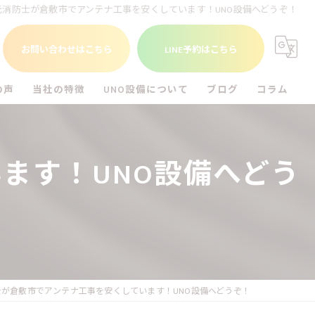
元消防士が倉敷市でアンテナ工事を安くしています！UNO設備へどうぞ！
お問い合わせはこちら
LINE予約はこちら
の声
当社の特徴
UNO設備について
ブログ
コラム
福山市のエアコン工事
UNO設備を知る
ます！UNO設備へどう
尾道市のエアコン工事
倉敷市のエアコン工事
アンテナ工事
電気工事
士が倉敷市でアンテナ工事を安くしています！UNO設備へどうぞ！