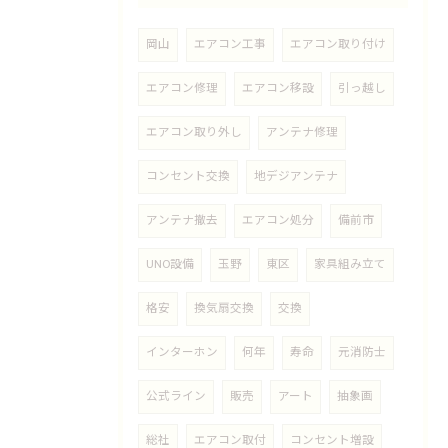
岡山
エアコン工事
エアコン取り付け
エアコン修理
エアコン移設
引っ越し
エアコン取り外し
アンテナ修理
コンセント交換
地デジアンテナ
アンテナ撤去
エアコン処分
備前市
UNO設備
玉野
東区
家具組み立て
格安
換気扇交換
交換
インターホン
何年
寿命
元消防士
公式ライン
販売
アート
抽象画
総社
エアコン取付
コンセント増設