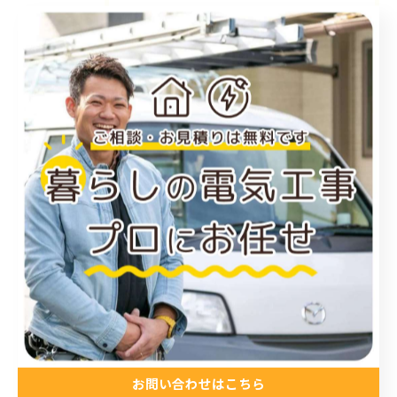
福山市のエアコン工事
尾道市のエアコン工事
倉敷市のエアコン工事
アンテナ工事
電気工事
お知らせ
施工事例
お得情報
コラム
プライベート
最近の投稿
お問い合わせはこちら
Recent Posts