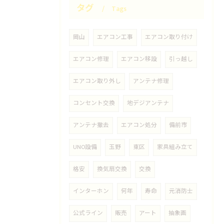
タグ
Tags
岡山
エアコン工事
エアコン取り付け
エアコン修理
エアコン移設
引っ越し
エアコン取り外し
アンテナ修理
コンセント交換
地デジアンテナ
アンテナ撤去
エアコン処分
備前市
UNO設備
玉野
東区
家具組み立て
格安
換気扇交換
交換
インターホン
何年
寿命
元消防士
公式ライン
販売
アート
抽象画