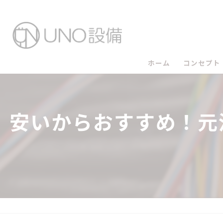
ホーム
コンセプト
UNO設備
安いからおすすめ！元
UNO設備
UNO設備