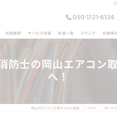
050-1721-6124
代表挨拶
サービス内容
料金一覧
メディア
お客様
の口コミ情報
消防士の岡山エアコン取
の評判
へ！
のお客様の声
岡山のエアコン工事ならUNO設備
ブログ
安いから