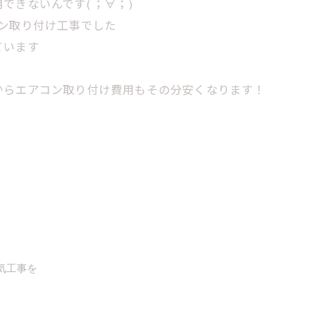
きないんです( ；∀；)
ン取り付け工事でした
ています
からエアコン取り付け費用もその分安くなります！
気工事を