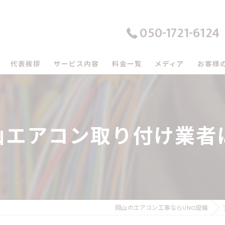
050-1721-6124
代表挨拶
サービス内容
料金一覧
メディア
お客様
の口コミ情報
の評判
山エアコン取り付け業者は
のお客様の声
岡山のエアコン工事ならUNO設備