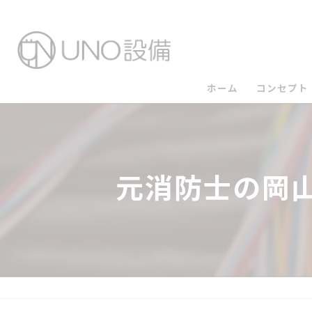
ホーム
コンセプト
UNO設備
UNO設備
元消防士の岡
UNO設備