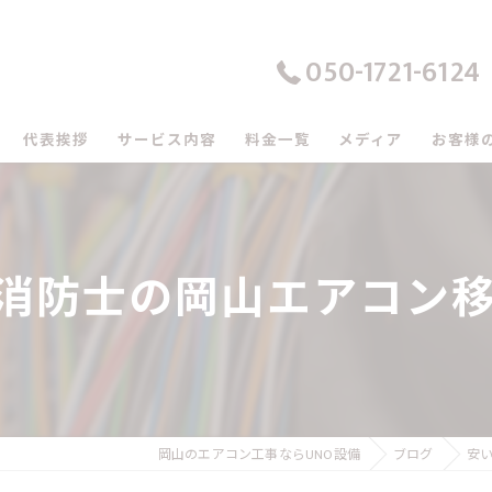
050-1721-6124
代表挨拶
サービス内容
料金一覧
メディア
お客様
の口コミ情報
の評判
消防士の岡山エアコン移
のお客様の声
岡山のエアコン工事ならUNO設備
ブログ
安