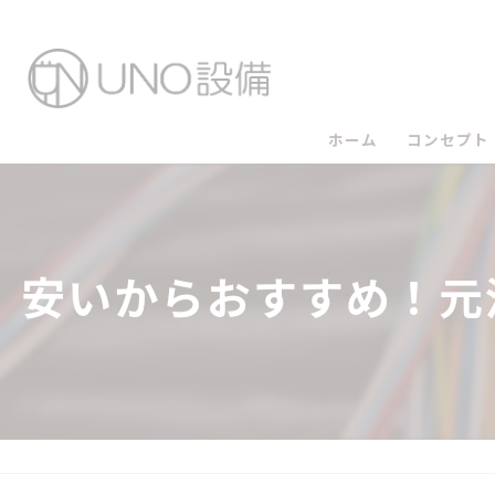
ホーム
コンセプト
UNO設備
UNO設備
安いからおすすめ！元
UNO設備