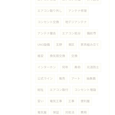
エアコン取り外し
アンテナ修理
コンセント交換
地デジアンテナ
アンテナ撤去
エアコン処分
備前市
UNO設備
玉野
東区
家具組み立て
格安
換気扇交換
交換
インターホン
何年
寿命
元消防士
公式ライン
販売
アート
抽象画
総社
エアコン取付
コンセント増設
安い
電気工事
工事
便利屋
電気屋
保証
対処法
費用