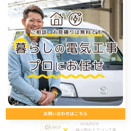
倉敷市のエアコン工事
アンテナ工事
電気工事
お知らせ
施工事例
お得情報
コラム
プライベート
最近の投稿
Recent Posts
お問い合わせはこちら
2026/01/15
お問い合わせはこちら
福山市のエアコン工事ならUNO設備へどうぞ