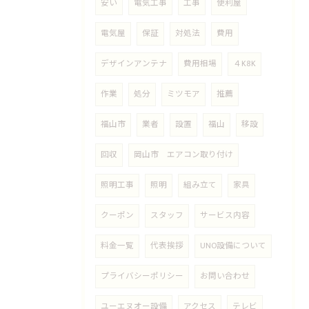
安い
電気工事
工事
便利屋
電気屋
保証
対処法
費用
デザインアンテナ
費用相場
４K8K
作業
処分
ミツモア
推薦
福山市
業者
設置
福山
移設
回収
岡山市 エアコン取り付け
照明工事
照明
組み立て
家具
クーポン
スタッフ
サービス内容
料金一覧
代表挨拶
UNO設備について
プライバシーポリシー
お問い合わせ
ユーエヌオー設備
アクセス
テレビ