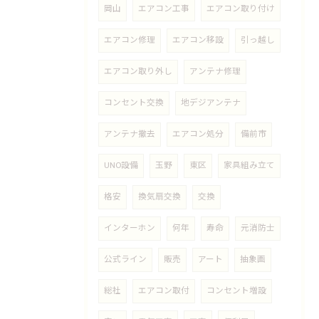
岡山
エアコン工事
エアコン取り付け
エアコン修理
エアコン移設
引っ越し
エアコン取り外し
アンテナ修理
コンセント交換
地デジアンテナ
アンテナ撤去
エアコン処分
備前市
UNO設備
玉野
東区
家具組み立て
格安
換気扇交換
交換
インターホン
何年
寿命
元消防士
公式ライン
販売
アート
抽象画
総社
エアコン取付
コンセント増設