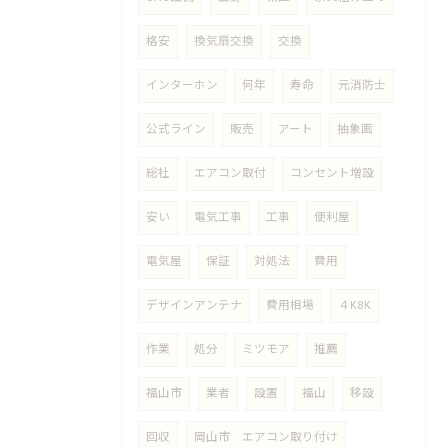
格安
換気扇交換
交換
インターホン
何年
寿命
元消防士
公式ライン
販売
アート
抽象画
総社
エアコン取付
コンセント増設
安い
電気工事
工事
便利屋
電気屋
保証
対処法
費用
デザインアンテナ
費用相場
４K8K
作業
処分
ミツモア
推薦
福山市
業者
設置
福山
移設
回収
岡山市 エアコン取り付け