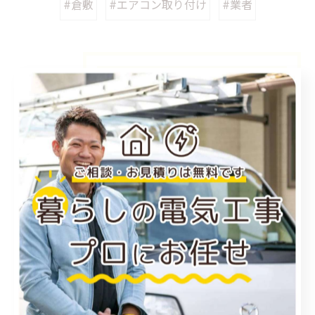
#倉敷
#エアコン取り付け
#業者
カテゴリー
Categories
全てのカテゴリー
福山市のエアコン工事
尾道市のエアコン工事
倉敷市のエアコン工事
アンテナ工事
電気工事
お知らせ
施工事例
お得情報