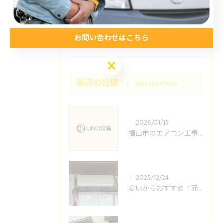
コラム
プライベート
お問い合わせはこちら
お問い合わせはこちら
最近の投稿
Recent Posts
2026/01/15
福山市のエアコン工事ならUNO設備へどうぞ
2025/12/24
安いからおすすめ！元消防士の倉敷エアコン取り付け業者はUNO設備へ！