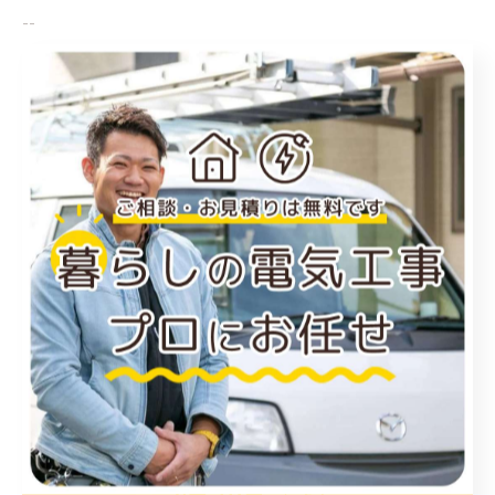
--
お得情報
< 前のページ
一覧に戻る
次のページ >
関連タグ
#岡山
#エアコン工事
#業者