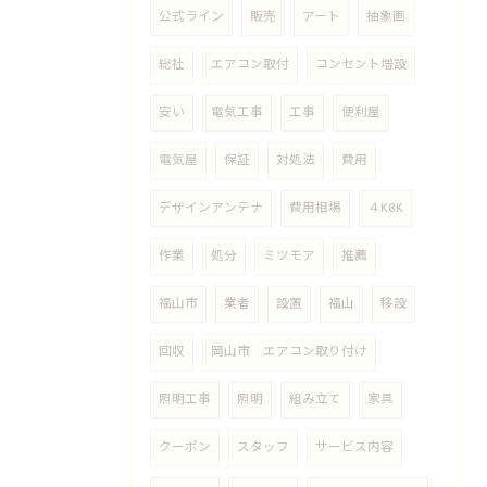
公式ライン
販売
アート
抽象画
総社
エアコン取付
コンセント増設
安い
電気工事
工事
便利屋
電気屋
保証
対処法
費用
デザインアンテナ
費用相場
４K8K
作業
処分
ミツモア
推薦
福山市
業者
設置
福山
移設
回収
岡山市 エアコン取り付け
照明工事
照明
組み立て
家具
クーポン
スタッフ
サービス内容