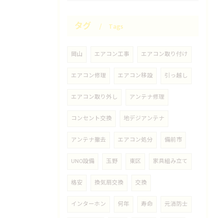
タグ
Tags
岡山
エアコン工事
エアコン取り付け
エアコン修理
エアコン移設
引っ越し
エアコン取り外し
アンテナ修理
コンセント交換
地デジアンテナ
アンテナ撤去
エアコン処分
備前市
UNO設備
玉野
東区
家具組み立て
格安
換気扇交換
交換
インターホン
何年
寿命
元消防士