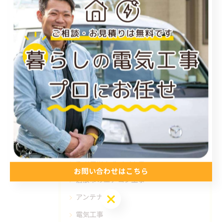
関連タグ
#岡山
#アンテナ工事
#業者
カテゴリー
Categories
全てのカテゴリー
福山市のエアコン工事
尾道市のエアコン工事
お問い合わせはこちら
倉敷市のエアコン工事
お問い合わせはこちら
アンテナ工事
電気工事