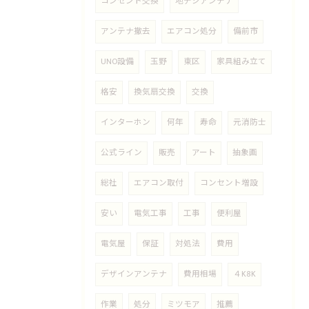
コンセント交換
地デジアンテナ
アンテナ撤去
エアコン処分
備前市
UNO設備
玉野
東区
家具組み立て
格安
換気扇交換
交換
インターホン
何年
寿命
元消防士
公式ライン
販売
アート
抽象画
総社
エアコン取付
コンセント増設
安い
電気工事
工事
便利屋
電気屋
保証
対処法
費用
デザインアンテナ
費用相場
４K8K
作業
処分
ミツモア
推薦