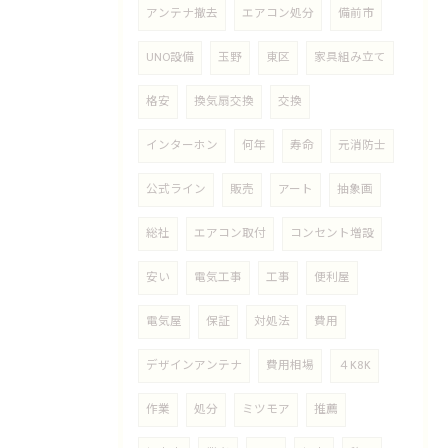
アンテナ撤去
エアコン処分
備前市
UNO設備
玉野
東区
家具組み立て
格安
換気扇交換
交換
インターホン
何年
寿命
元消防士
公式ライン
販売
アート
抽象画
総社
エアコン取付
コンセント増設
安い
電気工事
工事
便利屋
電気屋
保証
対処法
費用
デザインアンテナ
費用相場
４K8K
作業
処分
ミツモア
推薦