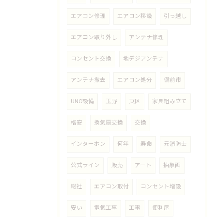
エアコン修理
エアコン移設
引っ越し
エアコン取り外し
アンテナ修理
コンセント交換
地デジアンテナ
アンテナ撤去
エアコン処分
備前市
UNO設備
玉野
東区
家具組み立て
格安
換気扇交換
交換
インターホン
何年
寿命
元消防士
公式ライン
販売
アート
抽象画
総社
エアコン取付
コンセント増設
安い
電気工事
工事
便利屋