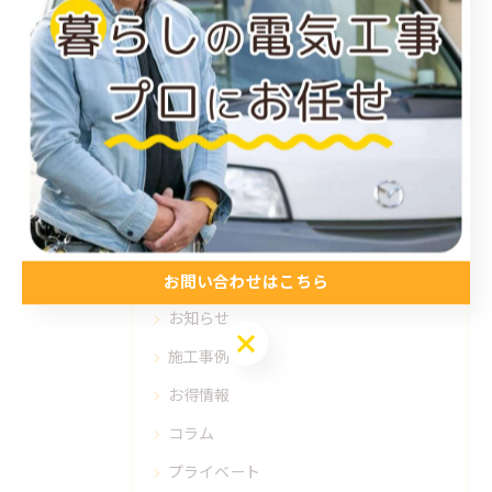
カテゴリー
Categories
全てのカテゴリー
福山市のエアコン工事
尾道市のエアコン工事
倉敷市のエアコン工事
アンテナ工事
電気工事
お問い合わせはこちら
お知らせ
お問い合わせはこちら
施工事例
お得情報
コラム
プライベート