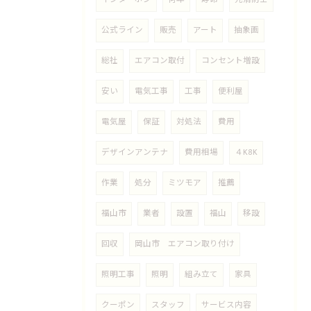
公式ライン
販売
アート
抽象画
総社
エアコン取付
コンセント増設
安い
電気工事
工事
便利屋
電気屋
保証
対処法
費用
デザインアンテナ
費用相場
４K8K
作業
処分
ミツモア
推薦
福山市
業者
設置
福山
移設
回収
岡山市 エアコン取り付け
照明工事
照明
組み立て
家具
クーポン
スタッフ
サービス内容