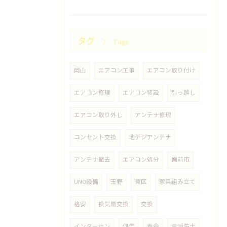
タグ
Tags
岡山
エアコン工事
エアコン取り付け
エアコン修理
エアコン移設
引っ越し
エアコン取り外し
アンテナ修理
コンセント交換
地デジアンテナ
アンテナ撤去
エアコン処分
備前市
UNO設備
玉野
東区
家具組み立て
格安
換気扇交換
交換
インターホン
何年
寿命
元消防士