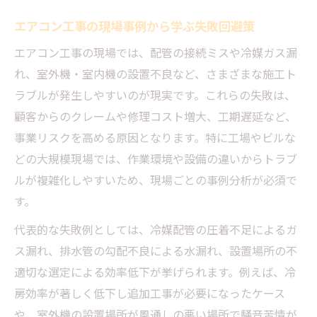
最新の空調省エネ事例を活用した施工方法
エアコン工事の現場事例から学ぶ失敗回避策
エアコン省エネ工夫で達成するコスト削減
エアコン工事の現場では、配管の接続ミスや冷媒ガス漏
策
れ、室外機・室内機の設置不良など、さまざまな施工ト
省エネ基準強化に備えた現場改善案の実践
ラブルが発生しやすいのが現実です。これらの失敗は、
工場の空調改善に役立つエアコン工事ノウ
顧客からのクレームや修理コスト増大、工期遅延など、
ハウ
事業リスクを高める原因となります。特に工場やビルな
作業効率が向上する現場環境改善の秘訣
どの大規模現場では、作業環境や設備の違いからトラブ
ルが複雑化しやすいため、現場ごとの事例分析が必須で
エアコン工事の作業効率を高める現場改善
す。
案
現場環境改善費の適切な活用と工事効率化
代表的な失敗例としては、冷媒配管の圧着不足によるガ
仮設備関係の工夫でエアコン工事の時短実
ス漏れ、排水管の勾配不良による水漏れ、設置場所の不
現
適切な選定による効率低下が挙げられます。例えば、冷
房効率が著しく低下し追加工事が必要になったケース
施工現場の環境改善が安全性向上へつなが
や、室外機の設置場所が風通しの悪い場所で騒音苦情が