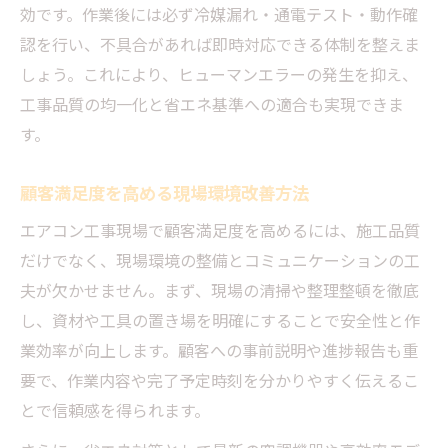
由
効です。作業後には必ず冷媒漏れ・通電テスト・動作確
認を行い、不具合があれば即時対応できる体制を整えま
失敗しないエアコン工事のポイントを解説
しょう。これにより、ヒューマンエラーの発生を抑え、
現場の報告書を活用した失敗対策の実践法
工事品質の均一化と省エネ基準への適合も実現できま
顧客トラブルを防ぐエアコン工事改善案と
す。
は
省エネ工夫で顧客満足度を大幅アップ
顧客満足度を高める現場環境改善方法
エアコン工事の省エネ工夫で満足度向上を
エアコン工事現場で顧客満足度を高めるには、施工品質
実現
だけでなく、現場環境の整備とコミュニケーションの工
空調の省エネ事例を活用した顧客対応術
夫が欠かせません。まず、現場の清掃や整理整頓を徹底
省エネ基準強化に伴う工事改善案の提案方
し、資材や工具の置き場を明確にすることで安全性と作
法
業効率が向上します。顧客への事前説明や進捗報告も重
エアコン工事で実践できる節約術と満足度
要で、作業内容や完了予定時刻を分かりやすく伝えるこ
向上
とで信頼感を得られます。
顧客支持を集める省エネ重視の工事提案