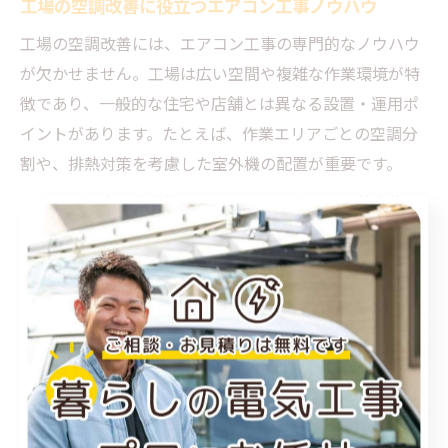
工場の空調改善に役立つエアコン工事ノウハウ
工場の空調改善には、エアコン工事の専門的なノウハウ
が欠かせません。工場は広い空間や複雑な作業環境が特
徴であり、一般的な住宅や店舗とは異なる設置・運用ポ
イントがあります。たとえば、作業エリアごとの空調分
割や、排熱対策を考慮した室外機の配置が重要です。
また、工場内の発熱機器や人員配置を踏まえ、効率的な
空気循環を実現するダクト設計や大型換気扇との連携も
有効です。省エネ事例では、インバーター制御や自動運
転機能付きエアコンの導入により、作業環境の快適性と
エネルギー消費の抑制を両立できたケースが多く見られ
ます。
現場での失敗例としては、作業内容やレイアウトを考慮
せずに標準的な設置を行い、冷暖房効率が悪化した事例