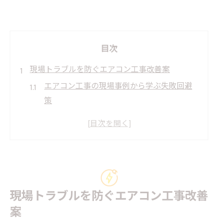
目次
現場トラブルを防ぐエアコン工事改善案
エアコン工事の現場事例から学ぶ失敗回避
策
施工ミスを減らすエアコン工事の改善手順
顧客満足度を高める現場環境改善方法
トラブル報告書を活用した工事品質向上術
現場環境改善事例に学ぶ安全なエアコン工
事
現場トラブルを防ぐエアコン工事改善
省エネ基準強化へ向けた施工の工夫
案
エアコン工事で実現する省エネ基準対応法