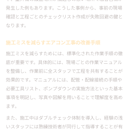
る理由
発生した例もあります。こうした事例から、事前の現場
エアコン工事の現場イメージアップ実践例
確認と工程ごとのチェックリスト作成が失敗回避の鍵と
エアコン工事の安全性を高める実践法
なります。
現場環境改善で実現するエアコン工事の安
全性
施工ミスを減らすエアコン工事の改善手順
安全関係の工夫がもたらす施工ミス防止効
施工ミスを減らすためには、標準化された作業手順の徹
果
底が重要です。具体的には、現場ごとの作業マニュアル
エアコン工事の失敗事例から学ぶ安全対策
を整備し、作業前に全スタッフで工程を共有することが
仮設備を活用した現場の安全向上テクニッ
効果的です。マニュアルには、配管・配線接続の手順や
ク
必要工具リスト、ポンプダウンの実施方法といった基本
安全性重視のエアコン工事手順と改善案
事項を明記し、写真や図解を用いることで理解度を高め
トラブル事例から学ぶ失敗しない対策
ます。
エアコン工事でよくある失敗事例と防止策
また、施工中はダブルチェック体制を導入し、経験の浅
現場環境改善がトラブル低減につながる理
いスタッフには熟練技術者が同行して指導することが有