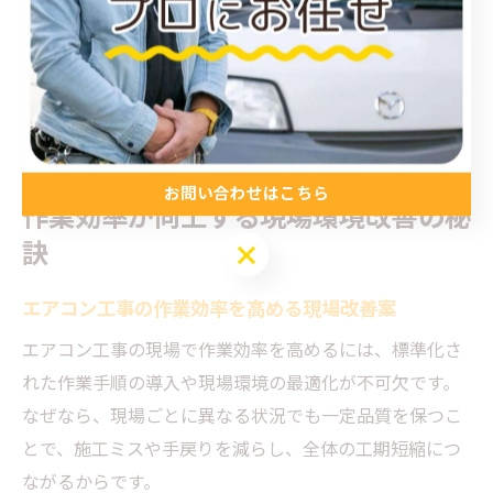
があります。工場ごとの現場環境改善を目指すには、事
前のヒアリングや現地調査を徹底し、最適な施工プラン
を立案することが大切です。
お問い合わせはこちら
作業効率が向上する現場環境改善の秘
訣
お問い合わせはこちら
エアコン工事の作業効率を高める現場改善案
エアコン工事の現場で作業効率を高めるには、標準化さ
れた作業手順の導入や現場環境の最適化が不可欠です。
なぜなら、現場ごとに異なる状況でも一定品質を保つこ
とで、施工ミスや手戻りを減らし、全体の工期短縮につ
ながるからです。