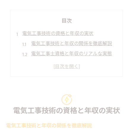
目次
電気工事技術の資格と年収の実状
電気工事技術と年収の関係を徹底解説
電気工事士資格と年収のリアルな実態
電気工事の資格取得が収入へ与える影響
現場で求められる電気工事技術の特徴
電気工事士の年収相場と将来性を分析
現場経験で分かる電気工事士の序列
現場の電気工事技術で見る資格の序列
電気工事技術の資格と年収の実状
電気工事士の現場評価と技術の違い
電気工事技術が昇進や転職に与える影響
電気工事技術と年収の関係を徹底解説