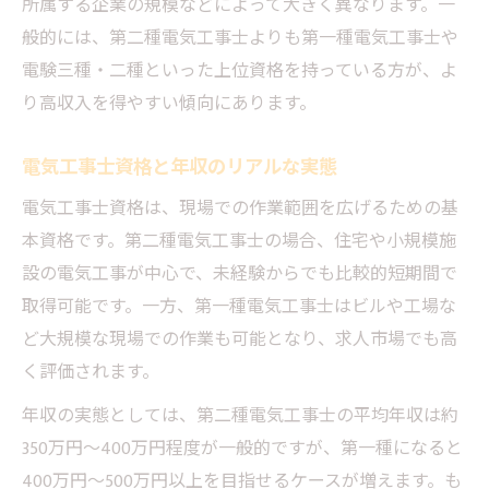
所属する企業の規模などによって大きく異なります。一
電気工事の実務と将来性を徹底比較
般的には、第二種電気工事士よりも第一種電気工事士や
電験三種・二種といった上位資格を持っている方が、よ
電気工事技術の実務と将来性を比較解説
り高収入を得やすい傾向にあります。
電気工事士の実務内容と今後の需要動向
電気工事の現場で求められる将来の技術
電気工事士資格と年収のリアルな実態
電気工事士資格ごとの実務範囲と将来性
電気工事士資格は、現場での作業範囲を広げるための基
電気工事技術で選ぶべきキャリアの道
本資格です。第二種電気工事士の場合、住宅や小規模施
資格取得後の電気工事技術活用法
設の電気工事が中心で、未経験からでも比較的短期間で
電気工事士資格取得後の技術活用事例
取得可能です。一方、第一種電気工事士はビルや工場な
電気工事技術を仕事で活かすポイント
ど大規模な現場での作業も可能となり、求人市場でも高
資格取得後の電気工事の現場活躍術
く評価されます。
電気工事士が身につけたい実践的技術
年収の実態としては、第二種電気工事士の平均年収は約
電気工事技術のスキルアップ実践方法
350万円〜400万円程度が一般的ですが、第一種になると
400万円〜500万円以上を目指せるケースが増えます。も