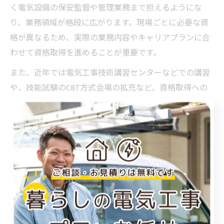
く電気設備の保安監督や管理業務まで担えるようにな
り、業務領域が格段に広がります。現場ごとに必要な資
格が異なるため、実際の業務内容やキャリアプランに合
わせて資格取得を進めることが重要です。
また、近年では電気工事技術講習センターなどでの講習
や、技能試験のCBT方式会場の拡充など、資格取得への
ハードルが下がりつつありますが、実務経験が伴わない
と現場での信頼を得るのは難しいため注意が必要です。
現場経験者が語る電気工事士の価値
実際に現場で働く電気工事士からは、「資格があること
で任される仕事の幅が広がり、昇進や転職でも有利にな
った」という声が多く聞かれます。特に第一種電気工事
士や電験三種を取得してから、現場での責任ある立場を