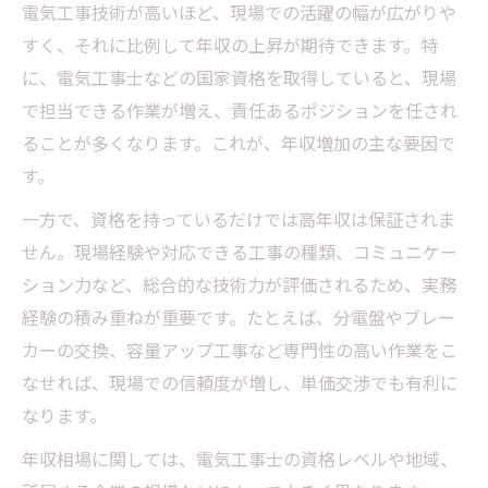
電気工事士の種類と業務範囲の実際
電気工事技術が高いほど、現場での活躍の幅が広がりや
現場経験者が語る電気工事士の価値
すく、それに比例して年収の上昇が期待できます。特
に、電気工事士などの国家資格を取得していると、現場
電気工事士の技術が活きる転職戦略
で担当できる作業が増え、責任あるポジションを任され
電気工事技術を活かす効果的な転職方法
ることが多くなります。これが、年収増加の主な要因で
資格取得後の電気工事士が目指す職種
す。
電気工事士の技術が評価される転職先
一方で、資格を持っているだけでは高年収は保証されま
電気工事技術が重視される業界と職場
せん。現場経験や対応できる工事の種類、コミュニケー
転職市場で強みとなる電気工事技術とは
ション力など、総合的な技術力が評価されるため、実務
安定収入に直結する電気工事士の選び方
経験の積み重ねが重要です。たとえば、分電盤やブレー
電気工事技術で安定収入を目指す方法
カーの交換、容量アップ工事など専門性の高い作業をこ
電気工事士資格選びと将来性のポイント
なせれば、現場での信頼度が増し、単価交渉でも有利に
電気工事の安定収入に必要な資格の条件
なります。
年収アップを実現する電気工事士の選択
年収相場に関しては、電気工事士の資格レベルや地域、
電気工事士の選び方で変わる収入の差