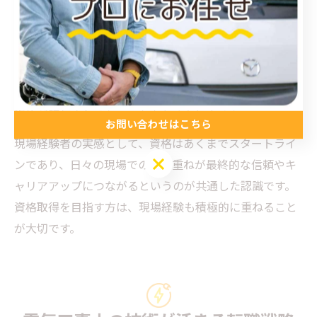
任されるようになったという体験談も豊富です。
一方で、「資格取得後も現場経験を重ねてこそ本当の技
術力が身につく」といった意見も多く、資格と実務の両
立が重要であることが強調されています。例えば、電気
工事士2種だけでは対応できない現場で、第一種や電験の
資格が評価されるケースも少なくありません。
お問い合わせはこちら
現場経験者の実感として、資格はあくまでスタートライ
お問い合わせはこちら
ンであり、日々の現場での積み重ねが最終的な信頼やキ
ャリアアップにつながるというのが共通した認識です。
資格取得を目指す方は、現場経験も積極的に重ねること
が大切です。