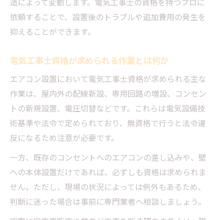
配線不要で行えるエアコン関連の作業とは
造によって変動します。電気工事士の資格を持つプロに
工事費用の相場や高額化しやすい条件を知る
依頼することで、設置後のトラブルや追加費用の発生を
抑えることができます。
エアコン電気工事の費用相場と見積もりの
基本
電気工事士資格が求められる作業とは何か
工事費用が高額化する原因とその対策ポイ
エアコン設置において電気工事士資格が求められる主な
ント
作業は、屋内外の配線新設、専用回路の増設、コンセン
エアコン設置費用の内訳と電気工事料の違
トの新規設置、電圧切替などです。これらは電気設備技
い
術基準や法令で定められており、無資格で行うと法令違
配線延長や穴あけで追加される工事料金の
反になるため注意が必要です。
目安
一方、既存のコンセントへのエアコンの差し込みや、壁
2階設置や特殊条件による工事費用の変動要
への本体設置だけであれば、必ずしも資格は求められま
因
せん。ただし、現場の状況によっては例外もあるため、
業者がエアコン工事を断る理由の実態と防ぐ方
判断に迷った場合は事前に専門業者へ相談しましょう。
法