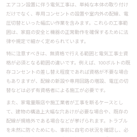
エアコン設置に伴う電気工事は、単純な本体の取り付け
専用コンセント設置に必要な電気工事士の
だけでなく、専用コンセントの設置や室内外の配線、電
条件
圧切替といった幅広い作業を含みます。これらの工事範
電気工事士が必要となる配線や電圧切替の
囲は、家庭の安全と機器の正常動作を確保するために法
場面
律や規定で細かく定められています。
エアコン専用回路工事費の目安と工事内容
特に注意すべきは、無資格で行える範囲と電気工事士資
の違い
格が必須となる範囲の違いです。例えば、100ボルトの既
電気工事士2種が担当できるエアコン設置作
存コンセントの差し替え程度であれば資格が不要な場合
業
もありますが、配線の新設や専用回路の増設、電圧の切
電気工事が不要な作業と要資格工事の見極
替などは必ず有資格者による施工が必要です。
め方
また、家電量販店や施工業者が工事を断るケースとし
見積もりが変わる追加電気工事の判断基準
て、建物の構造上大幅な穴あけが必要な場合や、既存の
エアコン工事費が増加する追加電気工事の
配線が規格外である場合などが挙げられます。トラブル
条件
を未然に防ぐためにも、事前に自宅の状況を確認し、必
配線や穴あけが必要な場合の工事料金の考