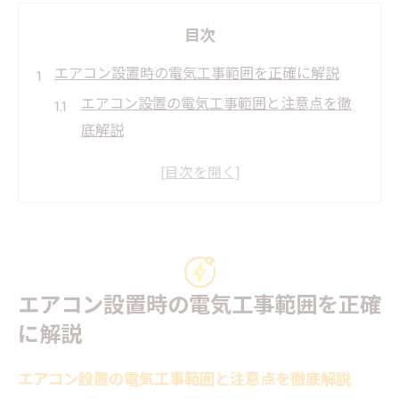
目次
エアコン設置時の電気工事範囲を正確に解説
エアコン設置の電気工事範囲と注意点を徹
底解説
専用コンセントや配線の電気工事が必要な
理由
電気工事士資格が求められる作業とは何か
標準工事と追加電気工事の違いを明確に把
握する
エアコン設置時の電気工事範囲を正確
配線や電圧切替などの電気工事対象を整理
に解説
する
専用コンセント増設と電気工事士の必要性を整
エアコン設置の電気工事範囲と注意点を徹底解説
理