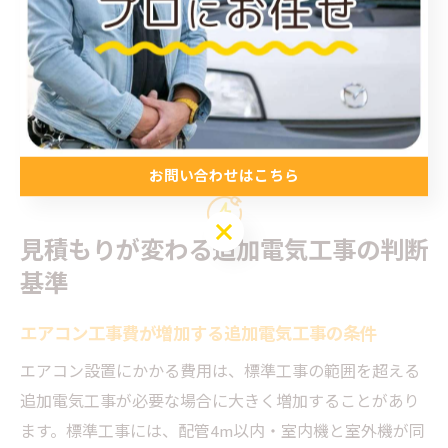
見極めのポイントは、「配線やコンセントに手を加える
かどうか」です。自分で対応できる範囲とプロに依頼す
べき範囲を正しく理解し、少しでも不安がある場合は必
ず資格を持った業者に相談しましょう。安全と法令遵守
の観点からも、確実な判断が求められます。
お問い合わせはこちら
お問い合わせはこちら
見積もりが変わる追加電気工事の判断
基準
エアコン工事費が増加する追加電気工事の条件
エアコン設置にかかる費用は、標準工事の範囲を超える
追加電気工事が必要な場合に大きく増加することがあり
ます。標準工事には、配管4m以内・室内機と室外機が同