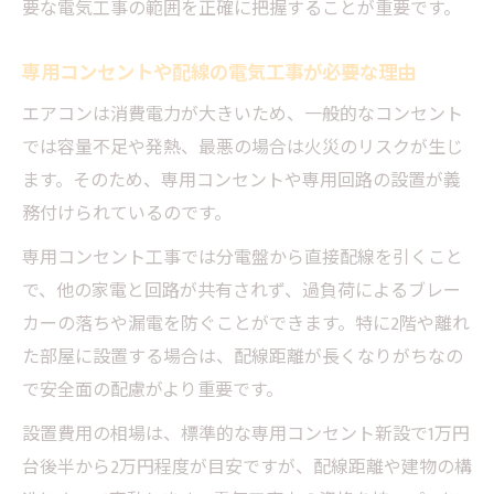
要な電気工事の範囲を正確に把握することが重要です。
え方
見積もり時に確認したい電気工事の内訳と
専用コンセントや配線の電気工事が必要な理由
ポイント
エアコンは消費電力が大きいため、一般的なコンセント
エアコン取り付けで追加費用が発生しやす
では容量不足や発熱、最悪の場合は火災のリスクが生じ
い場面
ます。そのため、専用コンセントや専用回路の設置が義
2階設置や室外機位置で変わる電気工事の費
務付けられているのです。
用
専用コンセント工事では分電盤から直接配線を引くこと
電気工事士不要で対応できる作業とは何か
で、他の家電と回路が共有されず、過負荷によるブレー
電気工事士が不要なエアコン設置作業を解
カーの落ちや漏電を防ぐことができます。特に2階や離れ
説
た部屋に設置する場合は、配線距離が長くなりがちなの
無資格で可能な電気工事範囲とその注意点
で安全面の配慮がより重要です。
エアコン設置でDIYでも対応できる作業例
設置費用の相場は、標準的な専用コンセント新設で1万円
電気工事士の登録が不要な工事項目を確認
台後半から2万円程度が目安ですが、配線距離や建物の構