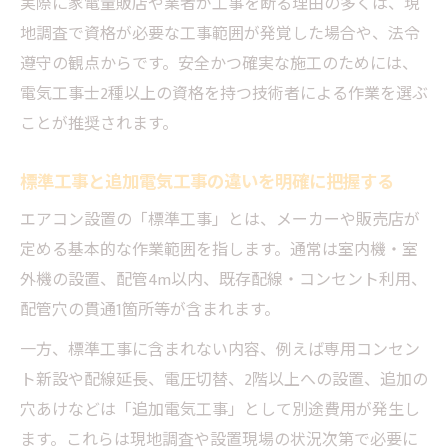
実際に家電量販店や業者が工事を断る理由の多くは、現
業者が電気工事付きエアコン設置を断る主
地調査で資格が必要な工事範囲が発覚した場合や、法令
な理由
遵守の観点からです。安全かつ確実な施工のためには、
電気工事の条件を満たさない場合の対策を
電気工事士2種以上の資格を持つ技術者による作業を選ぶ
紹介
ことが推奨されます。
現場状況が原因で工事不可となる例とその
解消法
標準工事と追加電気工事の違いを明確に把握する
追加工事や特殊作業で断られるケースの実
エアコン設置の「標準工事」とは、メーカーや販売店が
例
定める基本的な作業範囲を指します。通常は室内機・室
事前確認でエアコン工事トラブルを予防す
外機の設置、配管4m以内、既存配線・コンセント利用、
る方法
配管穴の貫通1箇所等が含まれます。
一方、標準工事に含まれない内容、例えば専用コンセン
ト新設や配線延長、電圧切替、2階以上への設置、追加の
穴あけなどは「追加電気工事」として別途費用が発生し
ます。これらは現地調査や設置現場の状況次第で必要に