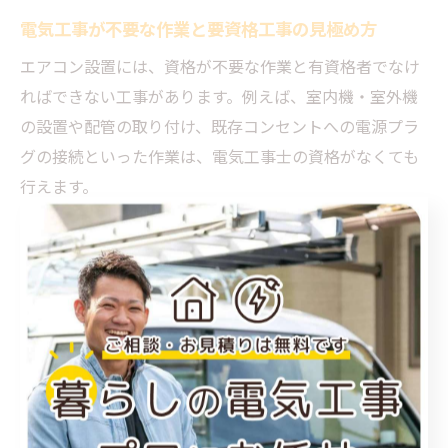
電気工事が不要な作業と要資格工事の見極め方
エアコン設置には、資格が不要な作業と有資格者でなけ
ればできない工事があります。例えば、室内機・室外機
の設置や配管の取り付け、既存コンセントへの電源プラ
グの接続といった作業は、電気工事士の資格がなくても
行えます。
一方、分電盤からの新規配線やコンセントの新設、電圧
切替といった作業は電気工事士の資格が必須です。無資
格者がこれらの工事を行うと、法令違反となるだけでな
く、火災や感電事故のリスクが高まります。家電量販店
や業者がエアコン工事を断る場合、その多くは「追加の
電気工事が必要」「現地調査で安全が確保できない」な
ど、法令遵守や安全確保が理由です。