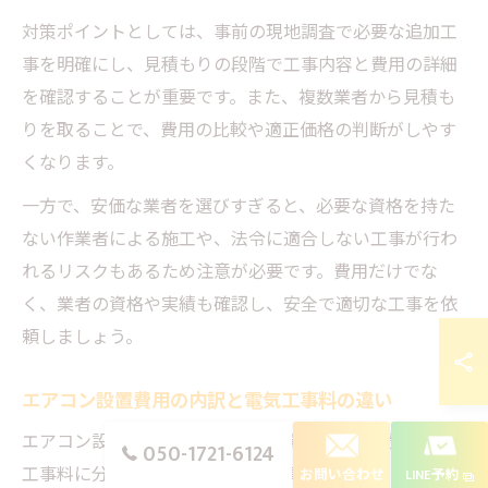
対策ポイントとしては、事前の現地調査で必要な追加工
事を明確にし、見積もりの段階で工事内容と費用の詳細
を確認することが重要です。また、複数業者から見積も
りを取ることで、費用の比較や適正価格の判断がしやす
くなります。
一方で、安価な業者を選びすぎると、必要な資格を持た
ない作業者による施工や、法令に適合しない工事が行わ
れるリスクもあるため注意が必要です。費用だけでな
く、業者の資格や実績も確認し、安全で適切な工事を依
頼しましょう。
エアコン設置費用の内訳と電気工事料の違い
エアコン設置費用の内訳は、主に標準設置工事費と電気
050-1721-6124
工事料に分かれます。標準設置工事費には室内・室外機
お問い合わせ
LINE予約