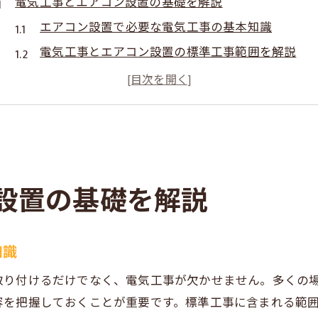
電気工事とエアコン設置の基礎を解説
エアコン設置で必要な電気工事の基本知識
電気工事とエアコン設置の標準工事範囲を解説
電気工事士が関わるエアコン設置の流れ
エアコン配線と電気工事のポイントを押さえる
電気工事を伴うエアコン設置の安全対策
エアコン設置時の追加費用が発生する条件
電気工事が追加費用につながる主な条件
設置の基礎を解説
エアコン設置で追加費用になる電気工事項目
専用回路や配線変更で発生する費用に注意
知識
配線延長や穴あけ工事の費用事例を紹介
エアコン設置の電気工事費用を抑えるコツ
取り付けるだけでなく、電気工事が欠かせません。多くの
資格が必要となる電気工事の範囲とは
容を把握しておくことが重要です。標準工事に含まれる範