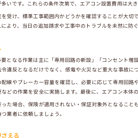
が多いです。これらの条件次第で、エアコン設置費用は大き
配線工事なしで設置できるエアコンの条件
エアコン専用コンセントが不要な場合の注意点
査を受け、標準工事範囲内かどうかを確認することが大切
れにより、当日の追加請求や工事中のトラブルを未然に防
電気工事士が不要な設置と安全性の関係性
電気工事不要で設置する際のトラブル事例
れ
安全な依頼先選びに役立つ確認ポイント
エアコン設置で信頼できる電気工事業者の選び方
必要となる作業は主に「専用回路の新設」「コンセント増
法令違反となるだけでなく、感電や火災など重大な事故に
追加費用や資格確認ができる電気工事依頼のコツ
電気工事登録業者の見分け方と選定基準
の配線やブレーカー容量を確認し、必要に応じて専用回路
お問い合わせはこちら
お問い合わせはこちら
安全な電気工事のための見積もり確認ポイント
更などの作業を安全に実施します。最後に、エアコン本体
トラブル回避のための電気工事依頼チェックリス
行った場合、保険が適用されない・保証対象外となること
持つ業者に依頼しましょう。
押さえる