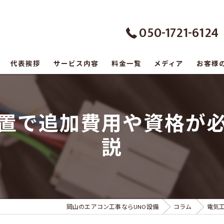
050-1721-6124
代表挨拶
サービス内容
料金一覧
メディア
お客様
の口コミ情報
置で追加費用や資格が
の評判
説
のお客様の声
岡山のエアコン工事ならUNO設備
コラム
電気