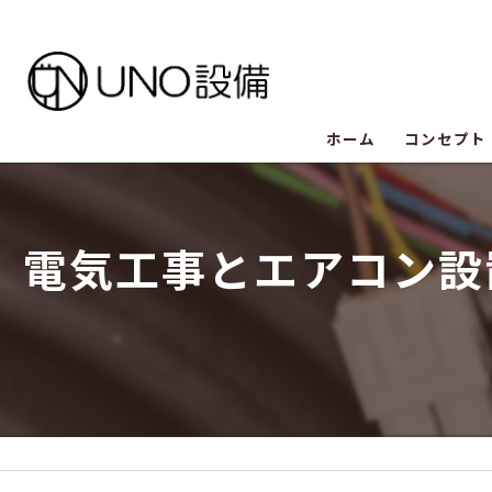
ホーム
コンセプト
UNO設備
電気工事とエアコン設
UNO設備
UNO設備