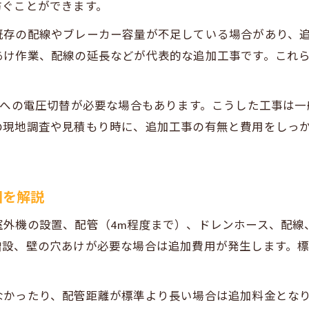
防ぐことができます。
エアコン設置で資格が必要な電気工事とは何か
電気工事士が必要な作業と不要な作業の違い
既存の配線やブレーカー容量が不足している場合があり、
第二種電気工事士が対応できる範囲を整理
あけ作業、配線の延長などが代表的な追加工事です。これ
エアコン専用回路の工事で資格が求められる理由
資格有無で異なる電気工事の安全基準とは
トへの電圧切替が必要な場合もあります。こうした工事は
の現地調査や見積もり時に、追加工事の有無と費用をしっ
専用回路や配線工事で必要な手続き
専用回路の電気工事に必要な事前準備とは
エアコン配線工事で求められる手続きの流れ
囲を解説
電気工事の申請書類と法令上の注意点
配線増設や専用コンセント工事の申請方法
室外機の設置、配管（4m程度まで）、ドレンホース、配線
増設、壁の穴あけが必要な場合は追加費用が発生します。
電気工事に関するトラブル防止のチェック項目
電気工事士が不要なエアコン設置はある？
なかったり、配管距離が標準より長い場合は追加料金となり
電気工事士が不要なエアコン設置ケースを紹介