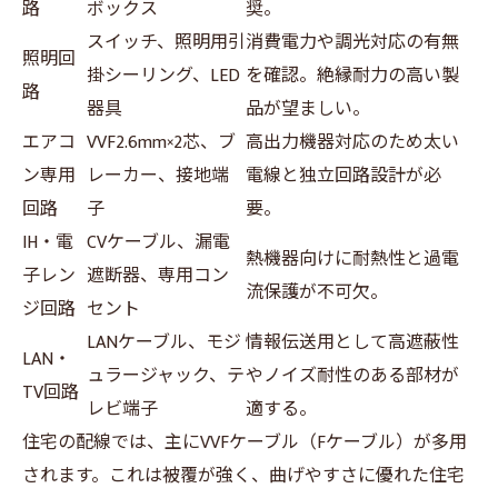
路
ボックス
奨。
スイッチ、照明用引
消費電力や調光対応の有無
照明回
掛シーリング、LED
を確認。絶縁耐力の高い製
路
器具
品が望ましい。
エアコ
VVF2.6mm×2芯、ブ
高出力機器対応のため太い
ン専用
レーカー、接地端
電線と独立回路設計が必
回路
子
要。
IH・電
CVケーブル、漏電
熱機器向けに耐熱性と過電
子レン
遮断器、専用コン
流保護が不可欠。
ジ回路
セント
LANケーブル、モジ
情報伝送用として高遮蔽性
LAN・
ュラージャック、テ
やノイズ耐性のある部材が
TV回路
レビ端子
適する。
住宅の配線では、主にVVFケーブル（Fケーブル）が多用
されます。これは被覆が強く、曲げやすさに優れた住宅