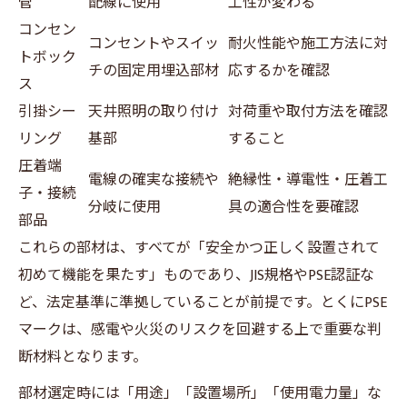
管
配線に使用
工性が変わる
コンセン
コンセントやスイッ
耐火性能や施工方法に対
トボック
チの固定用埋込部材
応するかを確認
ス
引掛シー
天井照明の取り付け
対荷重や取付方法を確認
リング
基部
すること
圧着端
電線の確実な接続や
絶縁性・導電性・圧着工
子・接続
分岐に使用
具の適合性を要確認
部品
これらの部材は、すべてが「安全かつ正しく設置されて
初めて機能を果たす」ものであり、JIS規格やPSE認証な
ど、法定基準に準拠していることが前提です。とくにPSE
マークは、感電や火災のリスクを回避する上で重要な判
断材料となります。
部材選定時には「用途」「設置場所」「使用電力量」な