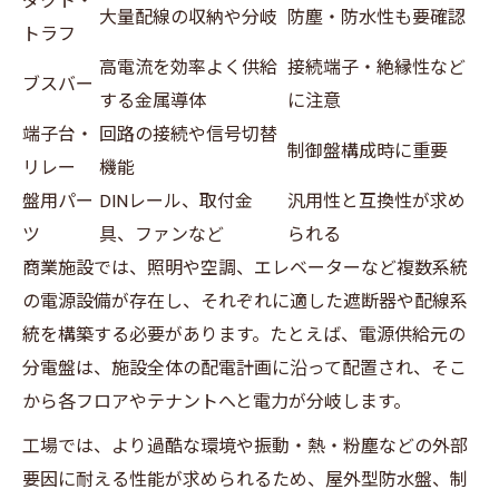
ダクト・
大量配線の収納や分岐
防塵・防水性も要確認
トラフ
高電流を効率よく供給
接続端子・絶縁性など
ブスバー
する金属導体
に注意
端子台・
回路の接続や信号切替
制御盤構成時に重要
リレー
機能
盤用パー
DINレール、取付金
汎用性と互換性が求め
ツ
具、ファンなど
られる
商業施設では、照明や空調、エレベーターなど複数系統
の電源設備が存在し、それぞれに適した遮断器や配線系
統を構築する必要があります。たとえば、電源供給元の
分電盤は、施設全体の配電計画に沿って配置され、そこ
から各フロアやテナントへと電力が分岐します。
工場では、より過酷な環境や振動・熱・粉塵などの外部
要因に耐える性能が求められるため、屋外型防水盤、制