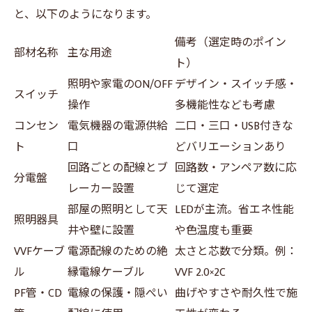
と、以下のようになります。
備考（選定時のポイン
部材名称
主な用途
ト）
照明や家電のON/OFF
デザイン・スイッチ感・
スイッチ
操作
多機能性なども考慮
コンセン
電気機器の電源供給
二口・三口・USB付きな
ト
口
どバリエーションあり
回路ごとの配線とブ
回路数・アンペア数に応
分電盤
レーカー設置
じて選定
部屋の照明として天
LEDが主流。省エネ性能
照明器具
井や壁に設置
や色温度も重要
VVFケーブ
電源配線のための絶
太さと芯数で分類。例：
ル
縁電線ケーブル
VVF 2.0×2C
PF管・CD
電線の保護・隠ぺい
曲げやすさや耐久性で施