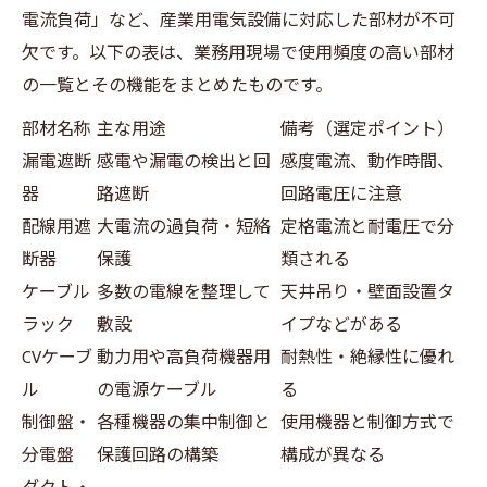
電流負荷」など、産業用電気設備に対応した部材が不可
欠です。以下の表は、業務用現場で使用頻度の高い部材
の一覧とその機能をまとめたものです。
部材名称
主な用途
備考（選定ポイント）
漏電遮断
感電や漏電の検出と回
感度電流、動作時間、
器
路遮断
回路電圧に注意
配線用遮
大電流の過負荷・短絡
定格電流と耐電圧で分
断器
保護
類される
ケーブル
多数の電線を整理して
天井吊り・壁面設置タ
ラック
敷設
イプなどがある
CVケーブ
動力用や高負荷機器用
耐熱性・絶縁性に優れ
ル
の電源ケーブル
る
制御盤・
各種機器の集中制御と
使用機器と制御方式で
分電盤
保護回路の構築
構成が異なる