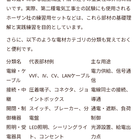
いです。実際、第二種電気工事士の試験にも使用される
ホーザン社の練習用セットなどは、これら部材の基礎理
解と実践練習を目的としています。
さらに、以下のような電材カテゴリの分類も覚えておく
と便利です。
分類名
代表部材例
主な用途
電線・ケ
電力供給、信号通
VVF、IV、CV、LANケーブル
ーブル
信
接続・中
圧着端子、コネクタ、ジョ
電線同士の接続、
継
イントボックス
導通
開閉・制
スイッチ、ブレーカー、分
通電・遮断、負荷
御機器
電盤
制御
照明・受
LED照明、シーリングライ
光源設置、給電出
電器具
ト、コンセント
力点