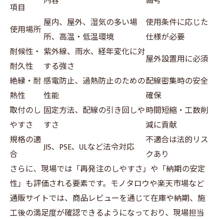
内容
備考
項目
屋内、屋外、湿気の多い場
使用条件に応じた
使用場所
所、高温・低温環境
仕様が必要
耐候性・
紫外線、雨水、経年変化に対
屋外設置用に必須
耐久性
する強さ
絶縁・耐
感電防止、過熱防止のための
配線密集時の安全
熱性
性能
確保
取付のし
固定方法、配線の引き回しや
時間短縮・工数削
やすさ
すさ
減に貢献
規格の適
不適合は法的リス
JIS、PSE、ULなど法令対応
合
クあり
さらに、現場では「再発注のしやすさ」や「納期の安定
性」も評価される要素です。モノタロウや楽天市場など
通販サイトでは、商品レビューを通じて在庫や納期、施
工後の満足度が確認できるようになっており、現場担当