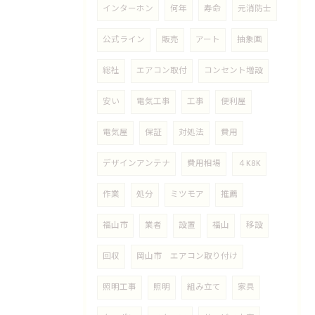
インターホン
何年
寿命
元消防士
公式ライン
販売
アート
抽象画
総社
エアコン取付
コンセント増設
安い
電気工事
工事
便利屋
電気屋
保証
対処法
費用
デザインアンテナ
費用相場
４K8K
作業
処分
ミツモア
推薦
福山市
業者
設置
福山
移設
回収
岡山市 エアコン取り付け
照明工事
照明
組み立て
家具