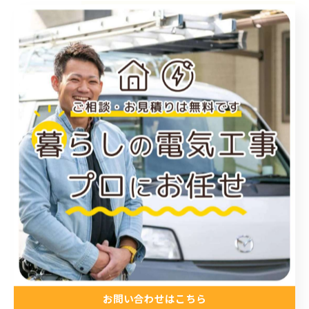
カテゴリー
Categories
全てのカテゴリー
福山市のエアコン工事
尾道市のエアコン工事
倉敷市のエアコン工事
アンテナ工事
電気工事
お知らせ
施工事例
お得情報
コラム
お問い合わせはこちら
プライベート