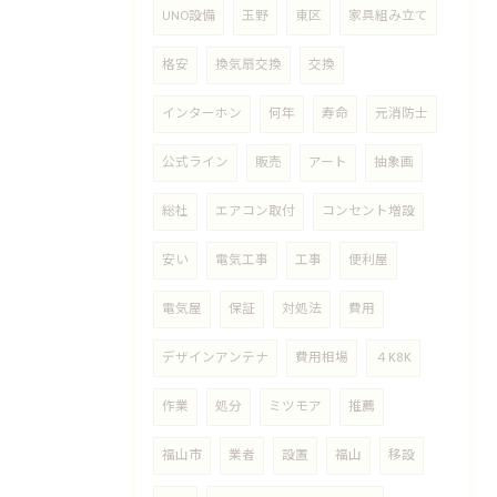
UNO設備
玉野
東区
家具組み立て
格安
換気扇交換
交換
インターホン
何年
寿命
元消防士
公式ライン
販売
アート
抽象画
総社
エアコン取付
コンセント増設
安い
電気工事
工事
便利屋
電気屋
保証
対処法
費用
デザインアンテナ
費用相場
４K8K
作業
処分
ミツモア
推薦
福山市
業者
設置
福山
移設