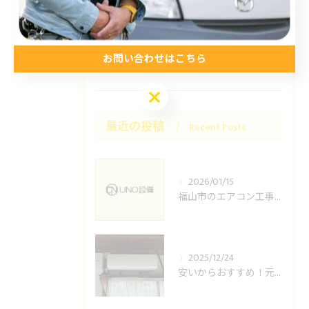
お得情報
コラム
お問い合わせはこちら
プライベート
お問い合わせはこちら
最近の投稿
Recent Posts
2026/01/15
福山市のエアコン工事ならUNO設備へどうぞ
2025/12/24
安いからおすすめ！元消防士の倉敷エアコン取り付け業者はUNO設備へ！