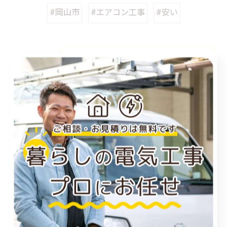
#岡山市
#エアコン工事
#安い
カテゴリー
Categories
全てのカテゴリー
福山市のエアコン工事
尾道市のエアコン工事
倉敷市のエアコン工事
アンテナ工事
電気工事
お知らせ
施工事例