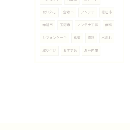
取り外し
倉敷市
アンテナ
総社市
赤磐市
玉野市
アンテナ工事
無料
シフォンケーキ
倉敷
修理
水漏れ
取り付け
おすすめ
瀬戸内市