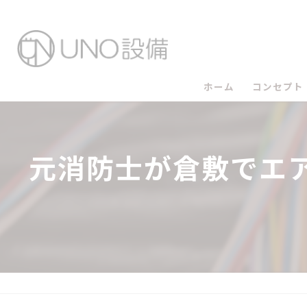
ホーム
コンセプト
UNO設備
元消防士が倉敷でエ
UNO設備
UNO設備