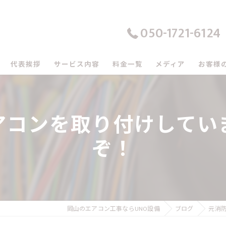
050-1721-6124
代表挨拶
サービス内容
料金一覧
メディア
お客様
の口コミ情報
アコンを取り付けしていま
の評判
ぞ！
のお客様の声
岡山のエアコン工事ならUNO設備
ブログ
元消