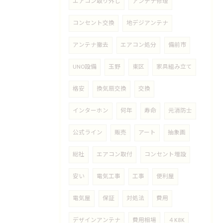
エアコン取り外し
アンテナ修理
コンセント交換
地デジアンテナ
アンテナ撤去
エアコン処分
備前市
UNO設備
玉野
東区
家具組み立て
格安
換気扇交換
交換
インターホン
何年
寿命
元消防士
公式ライン
販売
アート
抽象画
総社
エアコン取付
コンセント増設
安い
電気工事
工事
便利屋
電気屋
保証
対処法
費用
デザインアンテナ
費用相場
４K8K