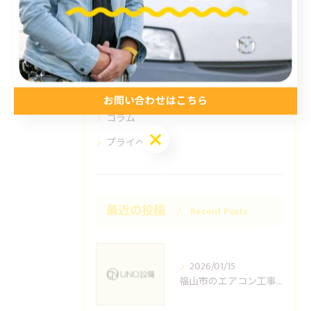
電気工事
お知らせ
施工事例
お得情報
お問い合わせはこちら
コラム
お問い合わせはこちら
プライベート
最近の投稿
Recent Posts
2026/01/15
福山市のエアコン工事ならUNO設備へどうぞ