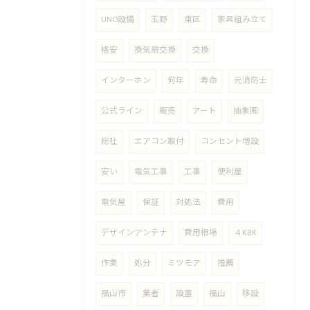
UNO設備
玉野
東区
家具組み立て
格安
換気扇交換
交換
インターホン
何年
寿命
元消防士
公式ライン
販売
アート
抽象画
総社
エアコン取付
コンセント増設
安い
電気工事
工事
便利屋
電気屋
保証
対処法
費用
デザインアンテナ
費用相場
４K8K
作業
処分
ミツモア
推薦
福山市
業者
設置
福山
移設