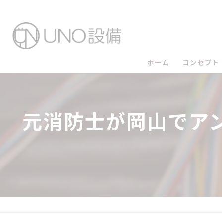
ホーム
コンセプト
UNO設備
元消防士が岡山でア
UNO設備
UNO設備