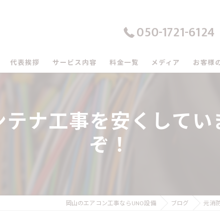
050-1721-6124
代表挨拶
サービス内容
料金一覧
メディア
お客様
の口コミ情報
ンテナ工事を安くしていま
の評判
ぞ！
のお客様の声
岡山のエアコン工事ならUNO設備
ブログ
元消