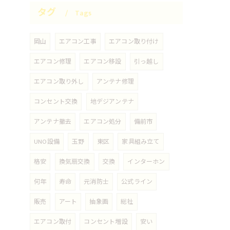
タグ
Tags
岡山
エアコン工事
エアコン取り付け
エアコン修理
エアコン移設
引っ越し
エアコン取り外し
アンテナ修理
コンセント交換
地デジアンテナ
アンテナ撤去
エアコン処分
備前市
UNO設備
玉野
東区
家具組み立て
格安
換気扇交換
交換
インターホン
何年
寿命
元消防士
公式ライン
販売
アート
抽象画
総社
エアコン取付
コンセント増設
安い