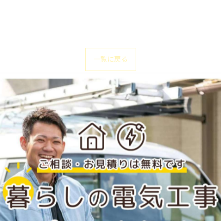
一覧に戻る
関連タグ
#岡山
#アンテナ工事
#業者