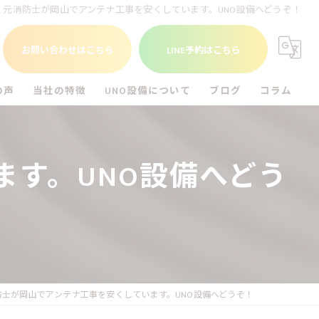
元消防士が岡山でアンテナ工事を安くしています。UNO設備へどうぞ！
お問い合わせはこちら
LINE予約はこちら
の声
当社の特徴
UNO設備について
ブログ
コラム
福山市のエアコン工事
UNO設備を知る
す。UNO設備へどう
尾道市のエアコン工事
倉敷市のエアコン工事
アンテナ工事
電気工事
防士が岡山でアンテナ工事を安くしています。UNO設備へどうぞ！