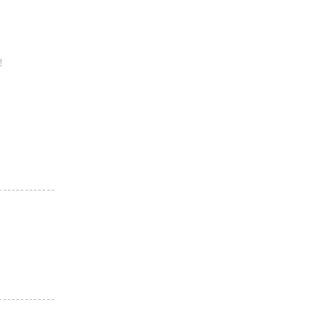
！
-------------
-------------