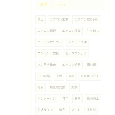
タグ
Tags
岡山
エアコン工事
エアコン取り付け
エアコン修理
エアコン移設
引っ越し
エアコン取り外し
アンテナ修理
コンセント交換
地デジアンテナ
アンテナ撤去
エアコン処分
備前市
UNO設備
玉野
東区
家具組み立て
格安
換気扇交換
交換
インターホン
何年
寿命
元消防士
公式ライン
販売
アート
抽象画