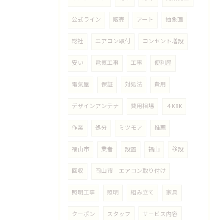
公式ライン
販売
アート
抽象画
総社
エアコン取付
コンセント増設
安い
電気工事
工事
便利屋
電気屋
保証
対処法
費用
デザインアンテナ
費用相場
４K8K
作業
処分
ミツモア
推薦
福山市
業者
設置
福山
移設
回収
岡山市 エアコン取り付け
照明工事
照明
組み立て
家具
クーポン
スタッフ
サービス内容