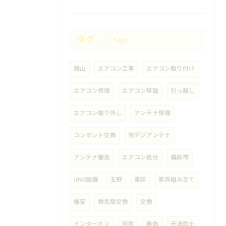
タグ
Tags
岡山
エアコン工事
エアコン取り付け
エアコン修理
エアコン移設
引っ越し
エアコン取り外し
アンテナ修理
コンセント交換
地デジアンテナ
アンテナ撤去
エアコン処分
備前市
UNO設備
玉野
東区
家具組み立て
格安
換気扇交換
交換
インターホン
何年
寿命
元消防士