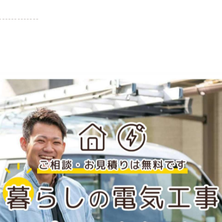
-------------
一覧に戻る
関連タグ
#岡山
#エアコン
#移設