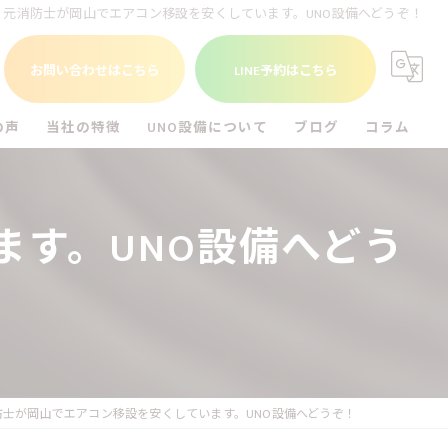
元消防士が岡山でエアコン移設を安くしています。UNO設備へどうぞ！
お問い合わせはこちら
LINE予約はこちら
の声
当社の特徴
UNO設備について
ブログ
コラム
福山市のエアコン工事
UNO設備を知る
す。UNO設備へどう
尾道市のエアコン工事
倉敷市のエアコン工事
アンテナ工事
電気工事
防士が岡山でエアコン移設を安くしています。UNO設備へどうぞ！