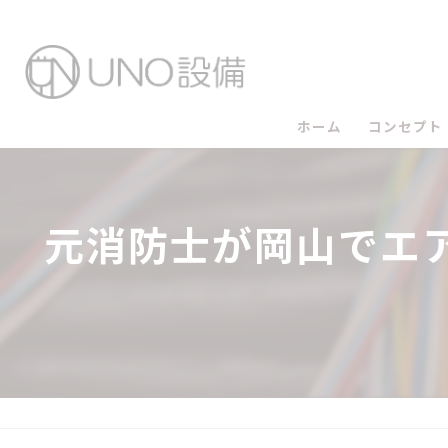
ホーム
コンセプト
UNO設備
元消防士が岡山でエ
UNO設備
UNO設備