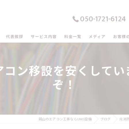
050-1721-6124
代表挨拶
サービス内容
料金一覧
メディア
お客様
の口コミ情報
アコン移設を安くしていま
の評判
ぞ！
のお客様の声
岡山のエアコン工事ならUNO設備
ブログ
元消