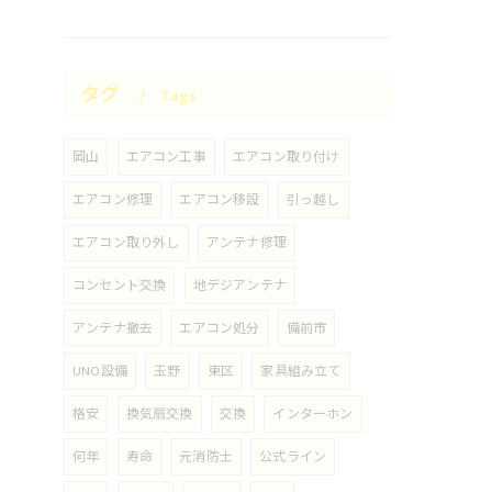
タグ
Tags
岡山
エアコン工事
エアコン取り付け
エアコン修理
エアコン移設
引っ越し
エアコン取り外し
アンテナ修理
コンセント交換
地デジアンテナ
アンテナ撤去
エアコン処分
備前市
UNO設備
玉野
東区
家具組み立て
格安
換気扇交換
交換
インターホン
何年
寿命
元消防士
公式ライン